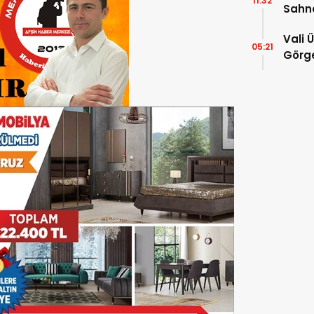
11:32
Sahn
Vali 
05:21
Görge
Müdür