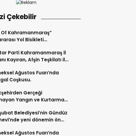
izi Çekebilir
r Of Kahramanmaraş”
rarası Yol Bisikleti
uvası Tamamlandı.
ar Parti Kahramanmaraş İl
nı Kayıran, Afşin Teşkilatı ile
tu.
eksel Ağustos Fuarı’nda
gal Coşkusu.
şehirden Gerçeği
mayan Yangın ve Kurtarma
katı.
şubat Belediyesi’nin Gündüz
evi’nde yeni dönemin ön
ları başladı.
eksel Ağustos Fuarı’nda