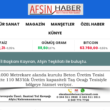
ÜR SANAT
MAGAZİN
MANŞETLER
ÖZEL HABER
KÜNYE
GÜMÜŞ GRAM
BITCOIN
GBP
88,60
63.760,00
63,118
1,07%
-0,55%
Başkanı Kayıran, Afşin Teşkilatı ile buluştu.