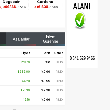
n
Cardano
Dai
Avalanche
0,161638
1
6,23
0.50%
-3.50%
0.00%
-0.40%
İşlem
Azalanlar
Görenler
Fiyat
Fark
Saat
128,70
%10
18:10
1.685,00
%9.99
18:10
44,28
%9.99
18:10
154,30
%9.98
18:10
46,16
%9.96
18:10