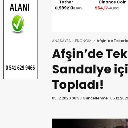
thereum
Tether
Binance Coin
XRP
52,95
0,999213
564,17
1,09
-1.90%
0.00%
-0.80%
-2.
ANASAYFA
EKONOMİ
Afşin’de Tekerl
Afşin’de Tek
Sandalye iç
Topladı!
05.12.2020 06:33
Güncellenme :
05.12.202