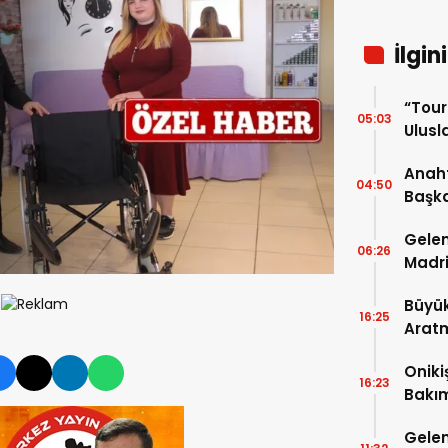
İlgin
“Tou
05:03
Ulusla
Turn
Anaht
04:50
Başka
buluş
Gelen
06:26
Madri
Büyük
16:25
Arat
Tatbi
Oniki
16:23
Bakım
kayıt
Gelen