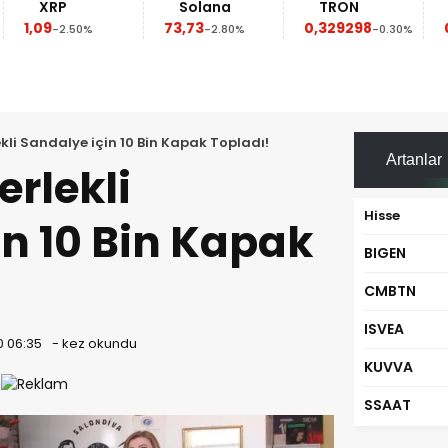
Solana
TRON
Dogecoi
73,73
0,329298
0,069368
50%
-2.80%
-0.30%
-
ekli Sandalye için 10 Bin Kapak Topladı!
Artanlar
erlekli
Hisse
in 10 Bin Kapak
BIGEN
CMBTN
ISVEA
0 06:35
-
kez okundu
KUVVA
SSAAT