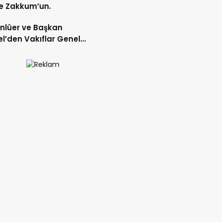
e Zakkum’un.
Ünlüer ve Başkan
l’den Vakıflar Genel
lüğü’ne ziyaret.