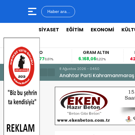
Haber ara...
SİYASET
EĞİTİM
EKONOMİ
KÜLT
EURO
GRAM ALTIN
FAİZ
53,8477
6.168,06
42,31
0,01%
0,22%
-0,35%
8 Ağustos 2026 - 04:50
Anahtar Parti Kahramanmaraş İl 