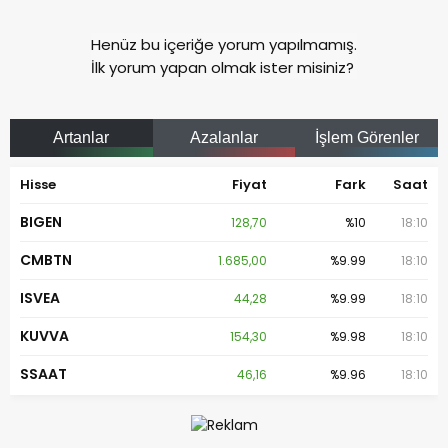
Henüz bu içeriğe yorum yapılmamış.
İlk yorum yapan olmak ister misiniz?
Artanlar
Azalanlar
İşlem Görenler
Hisse
Fiyat
Fark
Saat
BIGEN
128,70
%10
18:10
CMBTN
1.685,00
%9.99
18:10
ISVEA
44,28
%9.99
18:10
KUVVA
154,30
%9.98
18:10
SSAAT
46,16
%9.96
18:10