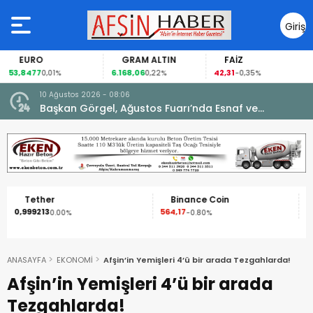
Giriş
Yap
EURO
GRAM ALTIN
FAİZ
53,8477
6.168,06
42,31
0,01%
0,22%
-0,35%
10 Ağustos 2026 - 08:06
Başkan Görgel, Ağustos Fuarı’nda Esnaf ve
Vatandaşlarla Buluştu.
Tether
Binance Coin
0,999213
564,17
1
0.00%
-0.80%
ANASAYFA
EKONOMİ
Afşin’in Yemişleri 4’ü bir arada Tezgahlarda!
Afşin’in Yemişleri 4’ü bir arada
Tezgahlarda!