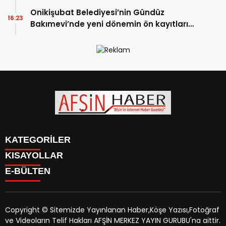
Onikişubat Belediyesi’nin Gündüz
16:23
Bakımevi’nde yeni dönemin ön kayıtları
başladı.
KATEGORİLER
KISAYOLLAR
SİYASET
E-BÜLTEN
EĞİTİM
SİYASET
EKONOMİ
EĞİTİM
KÜLTÜR SANAT
EKONOMİ
MAGAZİN
Copyright © Sitemizde Yayınlanan Haber,Köşe Yazısı,Fotoğraf
KÜLTÜR SANAT
MANŞETLER
ve Videoların Telif Hakları AFŞİN MERKEZ YAYIN GURUBU'na aittir.
MAGAZİN
afsinhaber.com
e-bültenine abone olarak, tarafınıza haber,