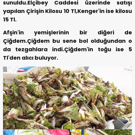
sunuldu.Elçibey Caddesi üzerinde satışı
yapılan Çirişin Kilosu 10 Tl,Kenger'in ise kilosu
15 Tl.
Afşin'in yemişlerinin bir diğeri de
Çiğdem.Çiğdem bu sene bol olduğundan o
da tezgahlara indi.Çiğdem'in toğu ise 5
Tl'den alıcı buluyor.