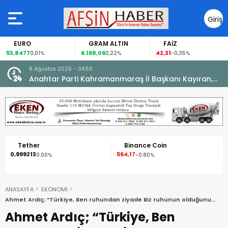
Giriş
Yap
GRAM ALTIN
FAİZ
GÜMÜŞ GRAM
6.168,06
42,31
88,60
0,22%
-0,35%
1,07%
8 Ağustos 2026 - 04:50
ikleti
Anahtar Parti Kahramanmaraş İl Başkanı Kayıran,
Afşin Teşkilatı ile buluştu.
Binance Coin
XRP
564,17
1,09
-0.80%
-2.50%
ANASAYFA
EKONOMİ
Ahmet Ardıç; “Türkiye, Ben ruhundan ziyade Biz ruhunun olduğunu
gösterdi”
Ahmet Ardıç; “Türkiye, Ben