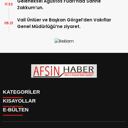
Geleneksel Ağustos Fuarı’nda Sahne
11:32
Zakkum’un.
Vali Ünlüer ve Başkan Görgel’den Vakıflar
05:21
Genel Müdürlüğü’ne ziyaret.
KATEGORİLER
KISAYOLLAR
SİYASET
E-BÜLTEN
EĞİTİM
SİYASET
EKONOMİ
EĞİTİM
KÜLTÜR SANAT
EKONOMİ