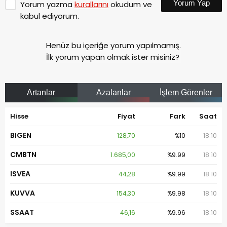
Yorum Yap
Yorum yazma
kurallarını
okudum ve
kabul ediyorum.
Henüz bu içeriğe yorum yapılmamış.
İlk yorum yapan olmak ister misiniz?
Artanlar
Azalanlar
İşlem Görenler
Hisse
Fiyat
Fark
Saat
BIGEN
128,70
%10
18:10
CMBTN
1.685,00
%9.99
18:10
ISVEA
44,28
%9.99
18:10
KUVVA
154,30
%9.98
18:10
SSAAT
46,16
%9.96
18:10