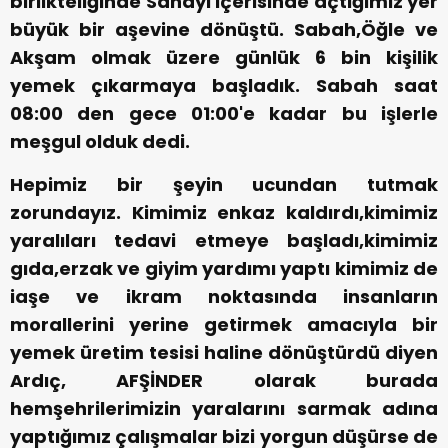
birlikteliğinde Sanayi içerisinde açtığımız yer
büyük bir aşevine dönüştü. Sabah,Öğle ve
Akşam olmak üzere günlük 6 bin kişilik
yemek çıkarmaya başladık. Sabah saat
08:00 den gece 01:00'e kadar bu işlerle
meşgul olduk dedi.
Hepimiz bir şeyin ucundan tutmak
zorundayız. Kimimiz enkaz kaldırdı,kimimiz
yaralıları tedavi etmeye başladı,kimimiz
gıda,erzak ve giyim yardımı yaptı kimimiz de
iaşe ve ikram noktasında insanların
morallerini yerine getirmek amacıyla bir
yemek üretim tesisi haline dönüştürdü diyen
Ardıç, AFŞİNDER olarak burada
hemşehrilerimizin yaralarını sarmak adına
yaptığımız çalışmalar bizi yorgun düşürse de