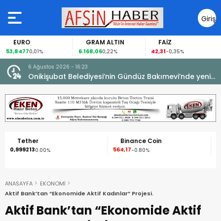
Giriş
Yap
URO
GRAM ALTIN
FAİZ
G
8477
6.168,06
42,31
88,6
0,01%
0,22%
-0,35%
6 Ağustos 2026 - 16:23
Onikişubat Belediyesi’nin Gündüz Bakımevi’nde yeni
dönemin ön kayıtları başladı.
her
Binance Coin
XRP
213
564,17
1,09
0.00%
-0.80%
-2.50%
ANASAYFA
EKONOMİ
Aktif Bank’tan “Ekonomide Aktif Kadınlar” Projesi.
Aktif Bank’tan “Ekonomide Aktif