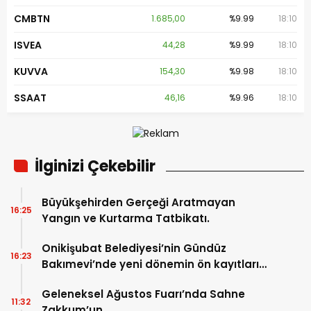
CMBTN
1.685,00
%9.99
18:10
ISVEA
44,28
%9.99
18:10
KUVVA
154,30
%9.98
18:10
SSAAT
46,16
%9.96
18:10
İlginizi Çekebilir
Büyükşehirden Gerçeği Aratmayan
16:25
Yangın ve Kurtarma Tatbikatı.
Onikişubat Belediyesi’nin Gündüz
16:23
Bakımevi’nde yeni dönemin ön kayıtları
başladı.
Geleneksel Ağustos Fuarı’nda Sahne
11:32
Zakkum’un.