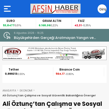
Giriş
Yap
EURO
GRAM ALTIN
FAİZ
53,8477
6.168,06
42,31
0,01%
0,22%
-0,35%
6 Ağustos 2026 - 16:25
su.
Büyükşehirden Gerçeği Aratmayan Yangın ve
Kurtarma Tatbikatı.
Tether
Binance Coin
0,999213
564,17
1
0.00%
-0.80%
ANASAYFA
EKONOMİ
Ali Öztunç’tan Çalışma ve Sosyal Güvenlik Bakanlığına Önerge!
Ali Öztunç’tan Çalışma ve Sosyal