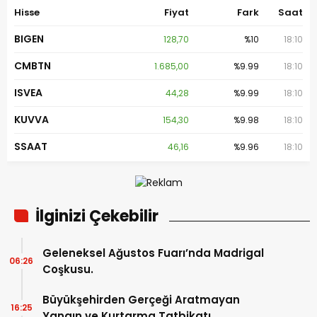
Hisse
Fiyat
Fark
Saat
BIGEN
128,70
%10
18:10
CMBTN
1.685,00
%9.99
18:10
ISVEA
44,28
%9.99
18:10
KUVVA
154,30
%9.98
18:10
SSAAT
46,16
%9.96
18:10
İlginizi Çekebilir
Geleneksel Ağustos Fuarı’nda Madrigal
06:26
Coşkusu.
Büyükşehirden Gerçeği Aratmayan
16:25
Yangın ve Kurtarma Tatbikatı.