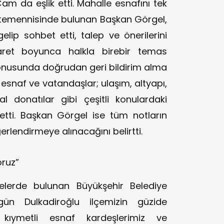
Çam da eşlik etti. Mahalle esnafını tek
er temennisinde bulunan Başkan Görgel,
lip sohbet etti, talep ve önerilerini
yaret boyunca halkla birebir temas
konusunda doğrudan geri bildirim alma
a esnaf ve vatandaşlar; ulaşım, altyapı,
 donatılar gibi çeşitli konulardaki
letti. Başkan Görgel ise tüm notların
eğerlendirmeye alınacağını belirtti.
oruz”
rmelerde bulunan Büyükşehir Belediye
gün Dulkadiroğlu ilçemizin güzide
 kıymetli esnaf kardeşlerimiz ve