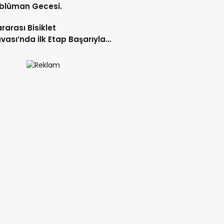
blüman Gecesi.
ararası Bisiklet
vası’nda İlk Etap Başarıyla
mlandı.