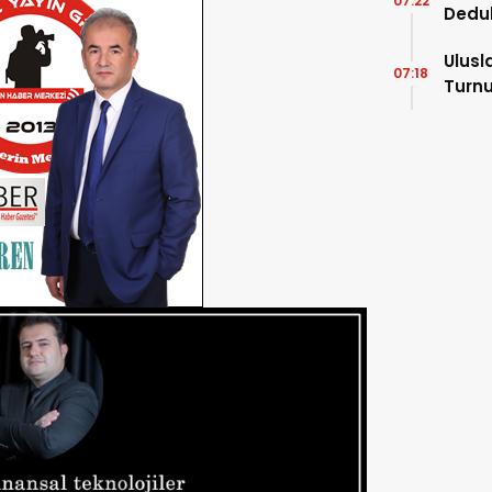
07:22
Dedu
Ulusl
07:18
Turnu
Tama