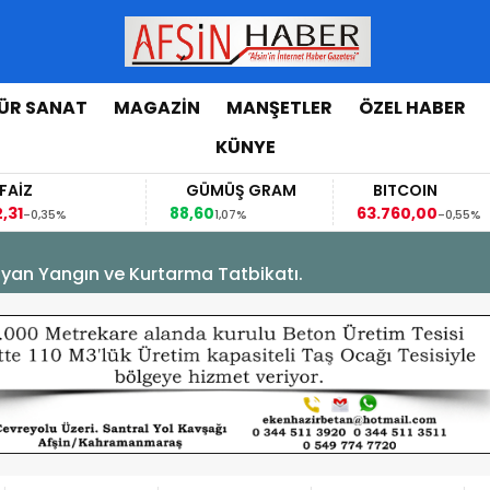
ÜR SANAT
MAGAZİN
MANŞETLER
ÖZEL HABER
KÜNYE
AİZ
GÜMÜŞ GRAM
BITCOIN
31
88,60
63.760,00
-0,35%
1,07%
-0,55%
yan Yangın ve Kurtarma Tatbikatı.