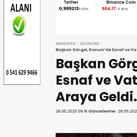
Ethereum
Tether
Binance Coin
1.852,95
0,999213
564,17
-1.90%
0.00%
-0.80%
ANASAYFA
EKONOMİ
Başkan Görgel, Kanuni’de Esnaf ve Vat
Başkan Görg
Esnaf ve Vat
Araya Geldi
26.05.2025 09:16
Güncellenme :
26.05.202