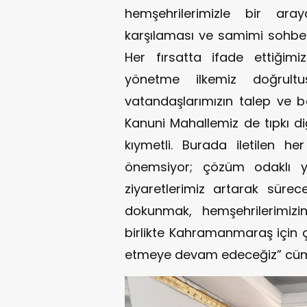
hemşehrilerimizle bir aray
karşılaması ve samimi sohbet
Her fırsatta ifade ettiğimi
yönetme ilkemiz doğrultu
vatandaşlarımızın talep ve bek
Kanuni Mahallemiz de tıpkı di
kıymetli. Burada iletilen he
önemsiyor; çözüm odaklı ya
ziyaretlerimiz artarak sürec
dokunmak, hemşehrilerimizi
birlikte Kahramanmaraş için 
etmeye devam edeceğiz” cümle