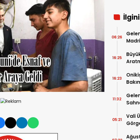
İlgin
Gelen
06:26
Madri
Büyük
16:25
Arat
Tatbi
Oniki
16:23
Bakım
kayıt
Gelen
11:32
Sahn
Vali 
05:21
Görge
Müdür
Ağust