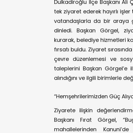
Dulkadiroğlu İlçe Başkanı Ali 
tek ziyaret ederek hayırlı işl
vatandaşlarla da bir araya ge
dinledi. Başkan Görgel, zi
kurarak, belediye hizmetleri 
fırsatı buldu. Ziyaret sırasınd
çevre düzenlemesi ve sosyal
taleplerini Başkan Görgel’e i
alındığını ve ilgili birimlerle d
“Hemşehrilerimizden Güç Alıy
Ziyarete ilişkin değerlendi
Başkanı Fırat Görgel, “Bu
mahallelerinden Kanuni’de