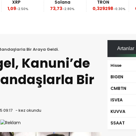
XRP
Solana
TRON
1,09
73,73
0,329298
0
-2.50%
-2.80%
-0.30%
Artanlar
andaşlarla Bir Araya Geldi.
el, Kanuni’de
Hisse
andaşlarla Bir
BIGEN
CMBTN
.
ISVEA
5 09:17
-
kez okundu
KUVVA
SSAAT