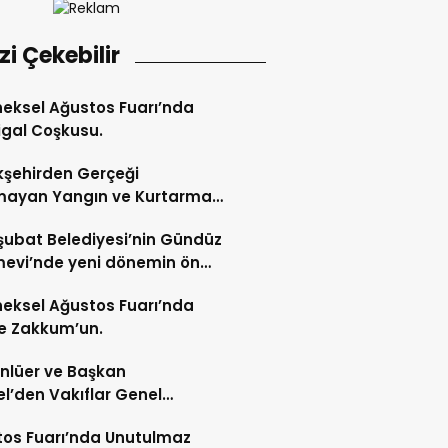
izi Çekebilir
eksel Ağustos Fuarı’nda
gal Coşkusu.
şehirden Gerçeği
mayan Yangın ve Kurtarma
katı.
şubat Belediyesi’nin Gündüz
evi’nde yeni dönemin ön
ları başladı.
eksel Ağustos Fuarı’nda
e Zakkum’un.
Ünlüer ve Başkan
l’den Vakıflar Genel
lüğü’ne ziyaret.
os Fuarı’nda Unutulmaz