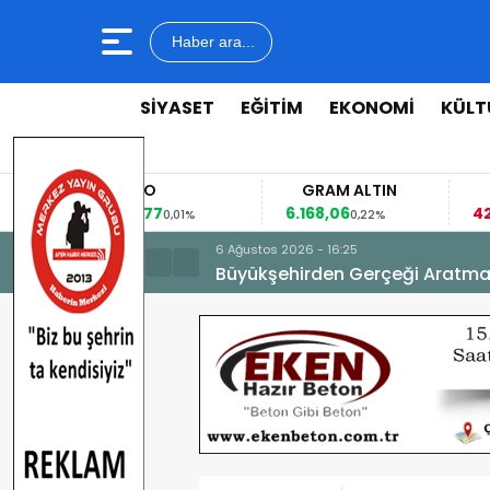
Haber ara...
SİYASET
EĞİTİM
EKONOMİ
KÜLT
EURO
GRAM ALTIN
F
53,8477
6.168,06
42,
0,01%
0,22%
6 Ağustos 2026 - 16:25
Büyükşehirden Gerçeği Aratma