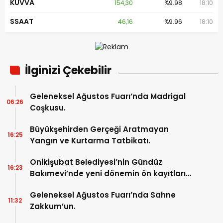
KUVVA
154,30
%9.98
18:10
SSAAT
46,16
%9.96
18:10
İlginizi Çekebilir
Geleneksel Ağustos Fuarı’nda Madrigal
06:26
Coşkusu.
Büyükşehirden Gerçeği Aratmayan
16:25
Yangın ve Kurtarma Tatbikatı.
Onikişubat Belediyesi’nin Gündüz
16:23
Bakımevi’nde yeni dönemin ön kayıtları
başladı.
Geleneksel Ağustos Fuarı’nda Sahne
11:32
Zakkum’un.