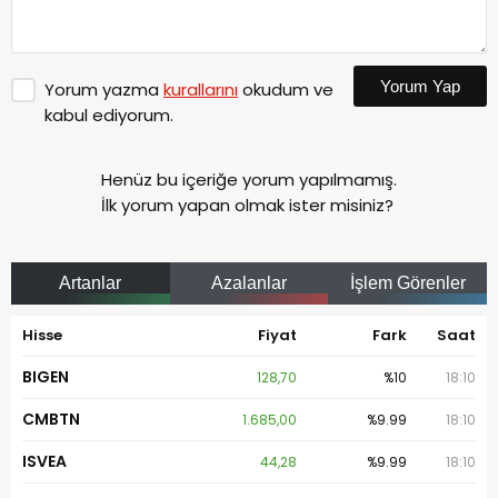
Yorum Yap
Yorum yazma
kurallarını
okudum ve
kabul ediyorum.
Henüz bu içeriğe yorum yapılmamış.
İlk yorum yapan olmak ister misiniz?
Artanlar
Azalanlar
İşlem Görenler
Hisse
Fiyat
Fark
Saat
BIGEN
128,70
%10
18:10
CMBTN
1.685,00
%9.99
18:10
ISVEA
44,28
%9.99
18:10