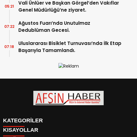
Vali Ünlüer ve Başkan Görgel’den Vakıflar
05:21
Genel Müdürlüğü’ne ziyaret.
Ağustos Fuarı’nda Unutulmaz
07:22
Dedublüman Gecesi.
Uluslararası Bisiklet Turnuvası’nda İlk Etap
07:18
Başarıyla Tamamlandı.
KATEGORİLER
KISAYOLLAR
SİYASET