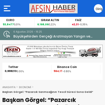
Giriş
Yap
EURO
GRAM ALTIN
FAİZ
53,8477
6.168,06
42,31
0,01%
0,22%
-0,35%
6 Ağustos 2026 - 16:25
su.
Büyükşehirden Gerçeği Aratmayan Yangın ve
Kurtarma Tatbikatı.
Tether
Binance Coin
0,999213
564,17
1
0.00%
-0.80%
ANASAYFA
EKONOMİ
Başkan Görgel: “Pazarcık Sarımsağının Tescil Süreci Sona Geldi”
Başkan Görgel: “Pazarcık