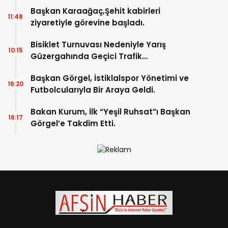
Başkan Karaağaç,Şehit kabirleri
11:48
ziyaretiyle görevine başladı.
Bisiklet Turnuvası Nedeniyle Yarış
10:15
Güzergahında Geçici Trafik
Düzenlemelerine Gidilecek!.
Başkan Görgel, İstiklalspor Yönetimi ve
16:20
Futbolcularıyla Bir Araya Geldi.
Bakan Kurum, İlk “Yeşil Ruhsat”ı Başkan
16:17
Görgel’e Takdim Etti.