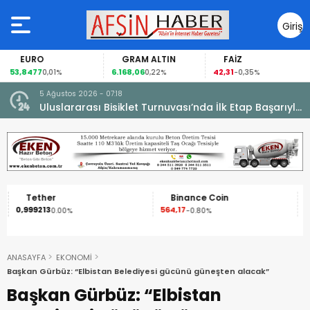
Giriş
Yap
EURO
GRAM ALTIN
FAİZ
53,8477
6.168,06
42,31
0,01%
0,22%
-0,35%
5 Ağustos 2026 - 07:18
cesi.
Uluslararası Bisiklet Turnuvası’nda İlk Etap Başarıyla
Tamamlandı.
Tether
Binance Coin
0,999213
564,17
1
0.00%
-0.80%
ANASAYFA
EKONOMİ
Başkan Gürbüz: “Elbistan Belediyesi gücünü güneşten alacak”
Başkan Gürbüz: “Elbistan