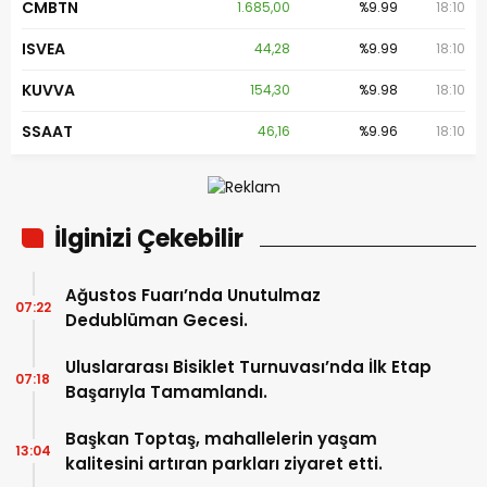
CMBTN
1.685,00
%9.99
18:10
ISVEA
44,28
%9.99
18:10
KUVVA
154,30
%9.98
18:10
SSAAT
46,16
%9.96
18:10
İlginizi Çekebilir
Ağustos Fuarı’nda Unutulmaz
07:22
Dedublüman Gecesi.
Uluslararası Bisiklet Turnuvası’nda İlk Etap
07:18
Başarıyla Tamamlandı.
Başkan Toptaş, mahallelerin yaşam
13:04
kalitesini artıran parkları ziyaret etti.