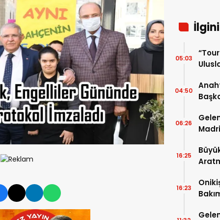
İlgin
“Tou
05:03
Ulusla
Turn
Anaht
04:50
Başka
buluş
Gelen
06:26
Madri
Büyük
16:25
Arat
Tatbi
Oniki
16:23
Bakım
kayıt
Gelen