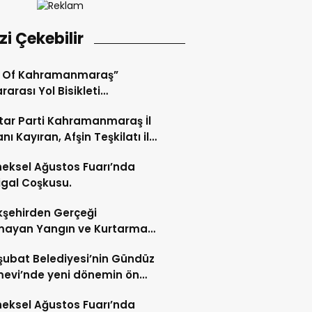
izi Çekebilir
r Of Kahramanmaraş”
rarası Yol Bisikleti
uvası Tamamlandı.
ar Parti Kahramanmaraş İl
nı Kayıran, Afşin Teşkilatı ile
tu.
eksel Ağustos Fuarı’nda
gal Coşkusu.
şehirden Gerçeği
mayan Yangın ve Kurtarma
katı.
şubat Belediyesi’nin Gündüz
evi’nde yeni dönemin ön
ları başladı.
eksel Ağustos Fuarı’nda