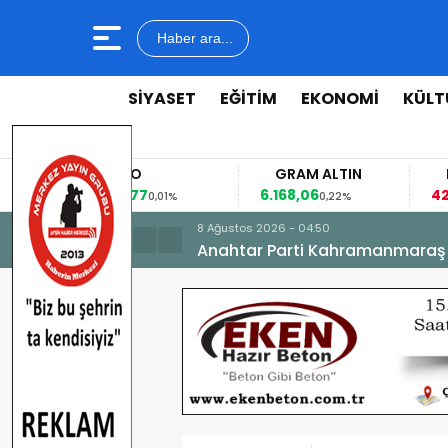
Haber ara...
SİYASET
EĞİTİM
EKONOMİ
KÜLT
EURO
GRAM ALTIN
FAİZ
53,8477
6.168,06
42,31
0,01%
0,22%
-0,35%
8 Ağustos 2026 - 04:50
Anahtar Parti Kahramanmaraş İl 