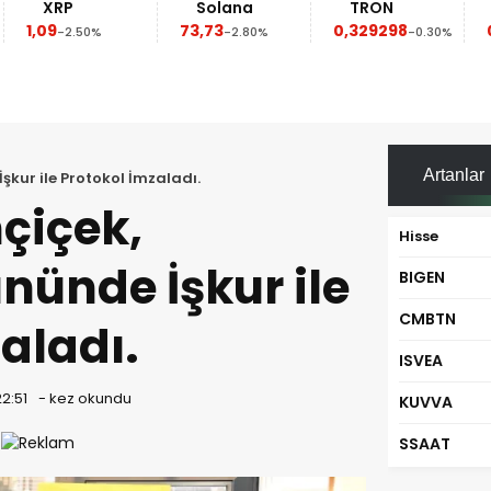
P
Solana
TRON
Dogeco
73,73
0,329298
0,069368
2.50%
-2.80%
-0.30%
Artanlar
şkur ile Protokol İmzaladı.
çiçek,
Hisse
ününde İşkur ile
BIGEN
CMBTN
aladı.
ISVEA
22:51
-
kez okundu
KUVVA
SSAAT