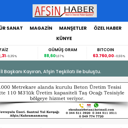
ÜR SANAT
MAGAZİN
MANŞETLER
ÖZEL HABER
KÜNYE
GÜMÜŞ GRAM
BITCOIN
G
88,60
63.760,00
63,1
1,07%
-0,55%
Başkanı Kayıran, Afşin Teşkilatı ile buluştu.