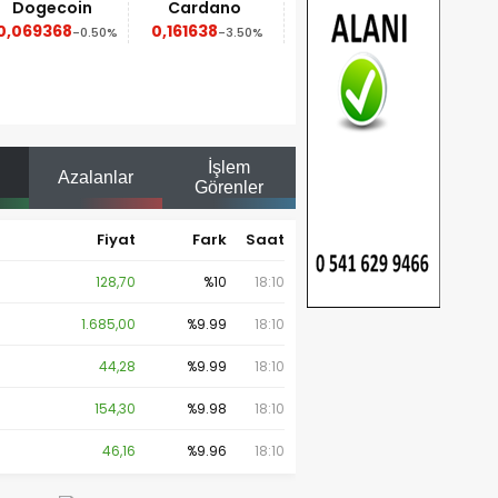
in
Cardano
Dai
Avalanche
0,161638
1
6,23
-0.50%
-3.50%
0.00%
-0.40%
İşlem
Azalanlar
Görenler
Fiyat
Fark
Saat
128,70
%10
18:10
1.685,00
%9.99
18:10
44,28
%9.99
18:10
154,30
%9.98
18:10
46,16
%9.96
18:10