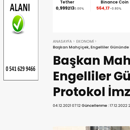
Ethereum
Tether
Binance Coin
XR
.852,95
0,999213
564,17
1,09
-1.90%
0.00%
-0.80%
-
ANASAYFA
EKONOMİ
Başkan Mahçiçek, Engelliler Gününde İ
Başkan Mah
Engelliler G
Protokol İmz
04.12.2021 07:12
Güncellenme :
17.12.2022 