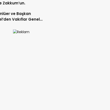
e Zakkum’un.
Ünlüer ve Başkan
l’den Vakıflar Genel
lüğü’ne ziyaret.