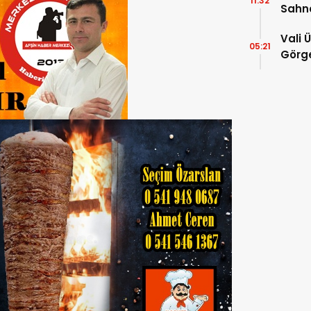
11:32
Sahn
Vali 
05:21
Görge
Müdür