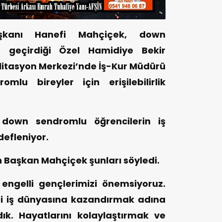
aşkanı Hanefi Mahçiçek, down
a geçirdiği Özel Hamidiye Bekir
litasyon Merkezi’nde İş-Kur Müdürü
lu bireyler için erişilebilirlik
 down sendromlu öğrencilerin iş
efleniyor.
aşkan Mahçiçek şunları söyledi.
ngelli gençlerimizi önemsiyoruz.
i iş dünyasına kazandırmak adına
ık. Hayatlarını kolaylaştırmak ve