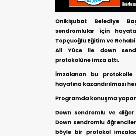
Onikişubat Belediye B
sendromlular için hayat
Topçuoğlu Eğitim ve Rehabi
Ali Yüce ile down sendrom
protokolüne imza attı.
İmzalanan bu protokolle
hayatına kazandırılması hed
Programda konuşma yapan B
Down sendromlu ve diğer e
Down sendromlu öğrenciler
böyle bir protokol imzalad