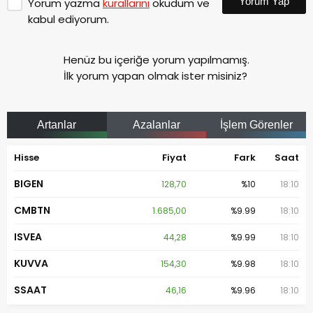
Yorum Yap
Yorum yazma
kurallarını
okudum ve
kabul ediyorum.
Henüz bu içeriğe yorum yapılmamış.
İlk yorum yapan olmak ister misiniz?
Artanlar
Azalanlar
İşlem Görenler
Hisse
Fiyat
Fark
Saat
BIGEN
128,70
%10
18:10
CMBTN
1.685,00
%9.99
18:10
ISVEA
44,28
%9.99
18:10
KUVVA
154,30
%9.98
18:10
SSAAT
46,16
%9.96
18:10