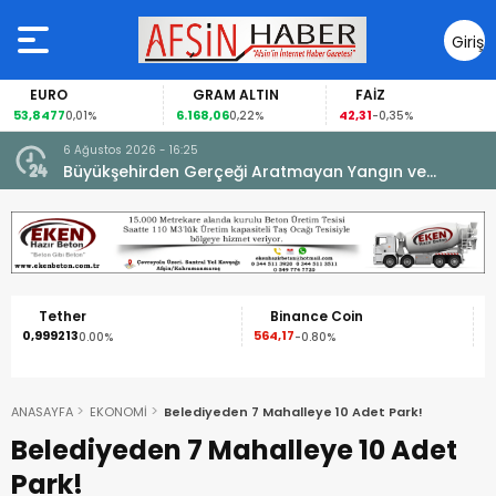
Giriş
Yap
EURO
GRAM ALTIN
FAİZ
53,8477
6.168,06
42,31
0,01%
0,22%
-0,35%
6 Ağustos 2026 - 16:25
su.
Büyükşehirden Gerçeği Aratmayan Yangın ve
Kurtarma Tatbikatı.
Tether
Binance Coin
0,999213
564,17
1
0.00%
-0.80%
ANASAYFA
EKONOMİ
Belediyeden 7 Mahalleye 10 Adet Park!
Belediyeden 7 Mahalleye 10 Adet
Park!