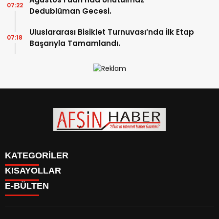
07:22
Dedublüman Gecesi.
Uluslararası Bisiklet Turnuvası’nda İlk Etap
07:18
Başarıyla Tamamlandı.
KATEGORİLER
KISAYOLLAR
SİYASET
E-BÜLTEN
EĞİTİM
SİYASET
EKONOMİ
EĞİTİM
KÜLTÜR SANAT
EKONOMİ