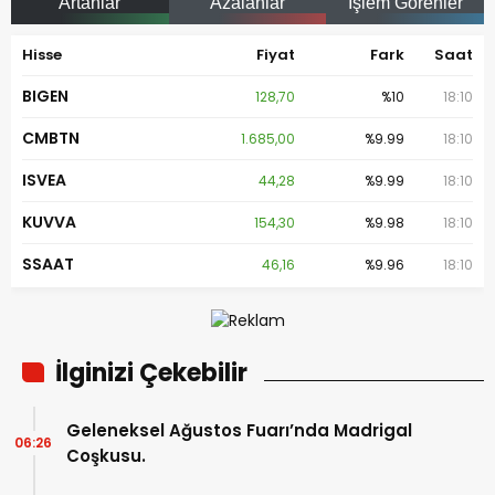
Artanlar
Azalanlar
İşlem Görenler
Hisse
Fiyat
Fark
Saat
BIGEN
128,70
%10
18:10
CMBTN
1.685,00
%9.99
18:10
ISVEA
44,28
%9.99
18:10
KUVVA
154,30
%9.98
18:10
SSAAT
46,16
%9.96
18:10
İlginizi Çekebilir
Geleneksel Ağustos Fuarı’nda Madrigal
06:26
Coşkusu.