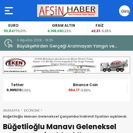
Giriş
Yap
EURO
GRAM ALTIN
FAİZ
53,8477
6.168,06
42,31
0,01%
0,22%
-0,35%
6 Ağustos 2026 - 16:25
su.
Büyükşehirden Gerçeği Aratmayan Yangın ve
Kurtarma Tatbikatı.
Tether
Binance Coin
0,999213
564,17
1
0.00%
-0.80%
ANASAYFA
EKONOMİ
Büğetlioğlu Manavı Geleneksel Çarşamba İndirimli fiyatları açıklandı.
Büğetlioğlu Manavı Geleneksel