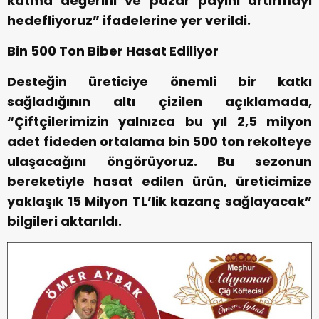
katma değerini ve pazar payını artırmayı
hedefliyoruz” ifadelerine yer verildi.
Bin 500 Ton Biber Hasat Ediliyor
Desteğin üreticiye önemli bir katkı
sağladığının altı çizilen açıklamada,
“Çiftçilerimizin yalnızca bu yıl 2,5 milyon
adet fideden ortalama bin 500 ton rekolteye
ulaşacağını öngörüyoruz. Bu sezonun
bereketiyle hasat edilen ürün, üreticimize
yaklaşık 15 Milyon TL’lik kazanç sağlayacak”
bilgileri aktarıldı.