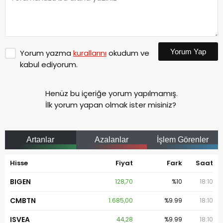
Yorum Yap
Yorum yazma
kurallarını
okudum ve
kabul ediyorum.
Henüz bu içeriğe yorum yapılmamış.
İlk yorum yapan olmak ister misiniz?
Artanlar
Azalanlar
İşlem Görenler
Hisse
Fiyat
Fark
Saat
BIGEN
128,70
%10
18:10
CMBTN
1.685,00
%9.99
18:10
ISVEA
44,28
%9.99
18:10