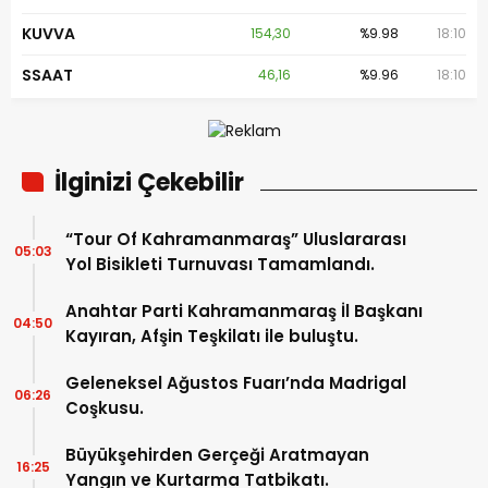
KUVVA
154,30
%9.98
18:10
SSAAT
46,16
%9.96
18:10
İlginizi Çekebilir
“Tour Of Kahramanmaraş” Uluslararası
05:03
Yol Bisikleti Turnuvası Tamamlandı.
Anahtar Parti Kahramanmaraş İl Başkanı
04:50
Kayıran, Afşin Teşkilatı ile buluştu.
Geleneksel Ağustos Fuarı’nda Madrigal
06:26
Coşkusu.
Büyükşehirden Gerçeği Aratmayan
16:25
Yangın ve Kurtarma Tatbikatı.