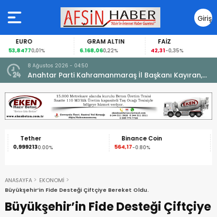
Giriş
Yap
EURO
GRAM ALTIN
FAİZ
53,8477
6.168,06
42,31
0,01%
0,22%
-0,35%
8 Ağustos 2026 - 04:50
ikleti
Anahtar Parti Kahramanmaraş İl Başkanı Kayıran,
Afşin Teşkilatı ile buluştu.
Tether
Binance Coin
0,999213
564,17
1
0.00%
-0.80%
ANASAYFA
EKONOMİ
Büyükşehir’in Fide Desteği Çiftçiye Bereket Oldu.
Büyükşehir’in Fide Desteği Çiftçiye