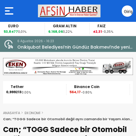
Giriş
Yap
GRAM ALTIN
FAİZ
GÜMÜŞ
6.168,06
42,31
88,60
,01%
0,22%
-0,35%
1,07%
6 Ağustos 2026 - 16:23
Onikişubat Belediyesi’nin Gündüz Bakımevi’nde yeni
dönemin ön kayıtları başladı.
Binance Coin
XRP
564,17
1,09
%
-0.80%
-2.50%
ANASAYFA
EKONOMİ
Can; “TOGG Sadece bir Otomobil değil aynı zamanda bir Yaşam Alanı
olarak üretildi.
Can; “TOGG Sadece bir Otomobil