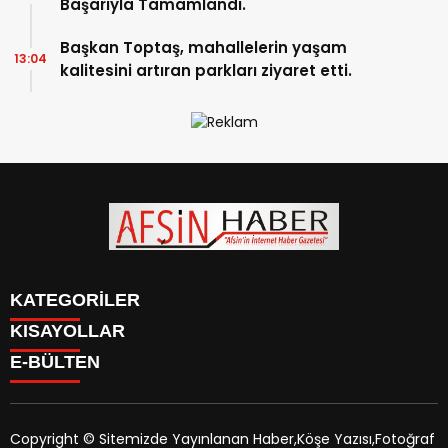
Başarıyla Tamamlandı.
Başkan Toptaş, mahallelerin yaşam
13:04
kalitesini artıran parkları ziyaret etti.
KATEGORİLER
KISAYOLLAR
SİYASET
E-BÜLTEN
EĞİTİM
SİYASET
EKONOMİ
EĞİTİM
KÜLTÜR SANAT
EKONOMİ
MAGAZİN
Copyright © Sitemizde Yayınlanan Haber,Köşe Yazısı,Fotoğraf
KÜLTÜR SANAT