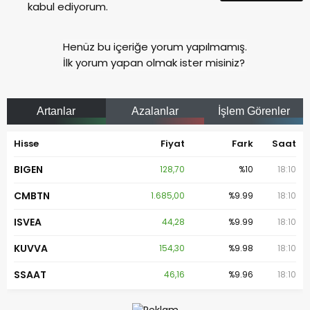
kabul ediyorum.
Henüz bu içeriğe yorum yapılmamış.
İlk yorum yapan olmak ister misiniz?
Artanlar
Azalanlar
İşlem Görenler
Hisse
Fiyat
Fark
Saat
BIGEN
128,70
%10
18:10
CMBTN
1.685,00
%9.99
18:10
ISVEA
44,28
%9.99
18:10
KUVVA
154,30
%9.98
18:10
SSAAT
46,16
%9.96
18:10