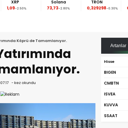
XRP
Solana
TRON
1,09
73,73
0,329298
0
-2.50%
-2.80%
-0.30%
ırımında Köprü de Tamamlanıyor.
Artanlar
Yatırımında
Hisse
amamlanıyor.
BIGEN
07:17
-
kez okundu
CMBTN
ISVEA
KUVVA
SSAAT