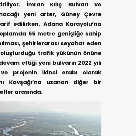
iriliyor. İmran Kılıç Bulvarı ve
anacağı yeni arter, Güney Çevre
tarif edilirken, Adana Karayolu’na
Toplamda 55 metre genişliğe sahip
ılması, şehirlerarası seyahat eden
 oluşturduğu trafik yükünün önüne
devam ettiği yeni bulvarın 2022 yılı
ve projenin ikinci etabı olarak
ı Kavşağı’na uzanan diğer bir
efler arasında.