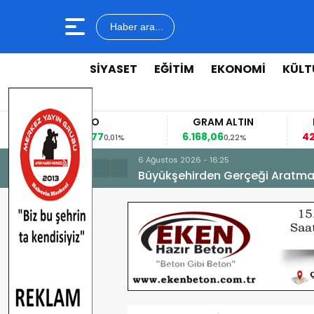
Haber ara...
SİYASET
EĞİTİM
EKONOMİ
KÜLT
EURO
GRAM ALTIN
F
53,8477
6.168,06
42,
0,01%
0,22%
6 Ağustos 2026 - 16:25
Büyükşehirden Gerçeği Aratma