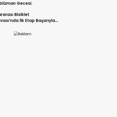
blüman Gecesi.
ararası Bisiklet
vası’nda İlk Etap Başarıyla
mlandı.