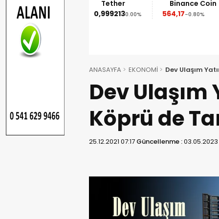
Ethereum
Tether
Binance Coin
1.852,95
0,999213
564,17
-1.90%
0.00%
-0.80%
ANASAYFA
EKONOMİ
Dev Ulaşım Yat
Dev Ulaşım 
Köprü de T
25.12.2021 07:17
Güncellenme :
03.05.2023 