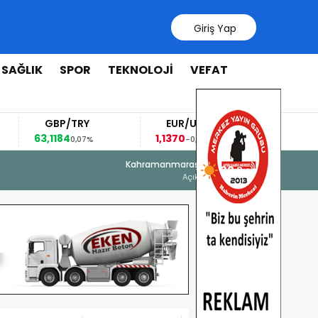
Giriş Yap
SAĞLIK
SPOR
TEKNOLOJİ
VEFAT
GBP/TRY
EUR/USD
BRENT
63,1184
1,1370
96,78
0,07%
-0,06%
-3,8
6 Ağustos 2026 - 16:23
Kahramanmaraş
32 °
Onikişubat Belediyesi’nin Gündüz Ba
Açık