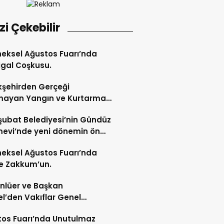
izi Çekebilir
eksel Ağustos Fuarı’nda
gal Coşkusu.
şehirden Gerçeği
mayan Yangın ve Kurtarma
katı.
şubat Belediyesi’nin Gündüz
evi’nde yeni dönemin ön
ları başladı.
eksel Ağustos Fuarı’nda
e Zakkum’un.
Ünlüer ve Başkan
l’den Vakıflar Genel
lüğü’ne ziyaret.
os Fuarı’nda Unutulmaz