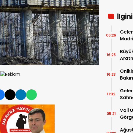
İlgin
Gelen
06:26
Madri
Büyük
16:25
Arat
Tatbi
Oniki
16:23
Bakım
kayıt
Gelen
11:32
Sahn
Vali 
05:21
Görge
Müdür
Ağust