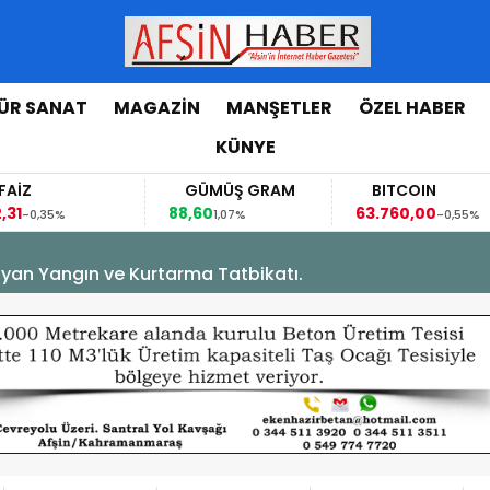
ÜR SANAT
MAGAZİN
MANŞETLER
ÖZEL HABER
KÜNYE
AİZ
GÜMÜŞ GRAM
BITCOIN
31
88,60
63.760,00
-0,35%
1,07%
-0,55%
yan Yangın ve Kurtarma Tatbikatı.