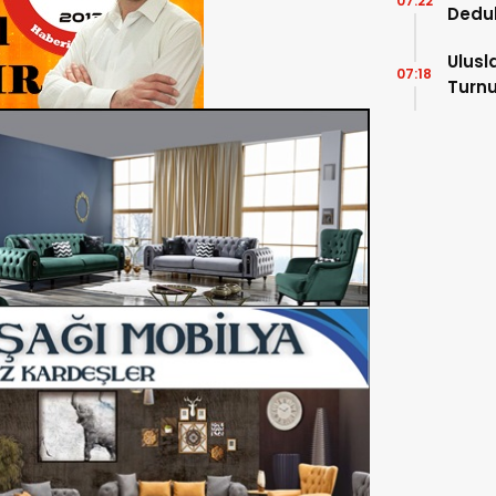
07:22
Dedu
Ulusl
07:18
Turnu
Tama