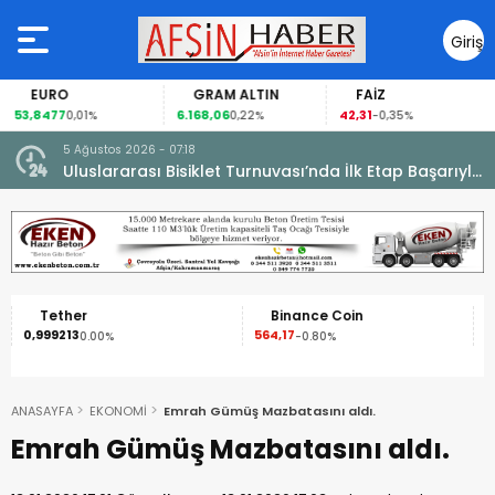
Giriş
Yap
EURO
GRAM ALTIN
FAİZ
53,8477
6.168,06
42,31
0,01%
0,22%
-0,35%
5 Ağustos 2026 - 07:18
cesi.
Uluslararası Bisiklet Turnuvası’nda İlk Etap Başarıyla
Tamamlandı.
Tether
Binance Coin
0,999213
564,17
1
0.00%
-0.80%
ANASAYFA
EKONOMİ
Emrah Gümüş Mazbatasını aldı.
Emrah Gümüş Mazbatasını aldı.