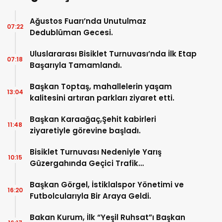
Ağustos Fuarı’nda Unutulmaz
07:22
Dedublüman Gecesi.
Uluslararası Bisiklet Turnuvası’nda İlk Etap
07:18
Başarıyla Tamamlandı.
Başkan Toptaş, mahallelerin yaşam
13:04
kalitesini artıran parkları ziyaret etti.
Başkan Karaağaç,Şehit kabirleri
11:48
ziyaretiyle görevine başladı.
Bisiklet Turnuvası Nedeniyle Yarış
10:15
Güzergahında Geçici Trafik
Düzenlemelerine Gidilecek!.
Başkan Görgel, İstiklalspor Yönetimi ve
16:20
Futbolcularıyla Bir Araya Geldi.
Bakan Kurum, İlk “Yeşil Ruhsat”ı Başkan