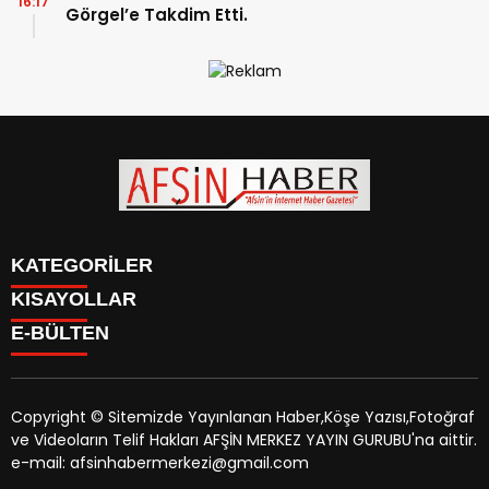
16:17
Görgel’e Takdim Etti.
KATEGORİLER
KISAYOLLAR
SİYASET
E-BÜLTEN
EĞİTİM
SİYASET
EKONOMİ
EĞİTİM
KÜLTÜR SANAT
EKONOMİ
MAGAZİN
Copyright © Sitemizde Yayınlanan Haber,Köşe Yazısı,Fotoğraf
KÜLTÜR SANAT
MANŞETLER
ve Videoların Telif Hakları AFŞİN MERKEZ YAYIN GURUBU'na aittir.
MAGAZİN
afsinhaber.com
e-bültenine abone olarak, tarafınıza haber,
ÖZEL HABER
e-mail: afsinhabermerkezi@gmail.com
MANŞETLER
duyuru ve kampanya içerikli e-postaların gönderilmesini
SAĞLIK