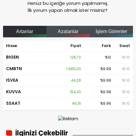
Henüz bu içeriğe yorum yapılmamış.
İlk yorum yapan olmak ister misiniz?
Artanlar
Azalanlar
İşlem Görenler
Hisse
Fiyat
Fark
Saat
BIGEN
128,70
%10
18:10
CMBTN
1.685,00
%9.99
18:10
ISVEA
44,28
%9.99
18:10
KUVVA
154,30
%9.98
18:10
SSAAT
46,16
%9.96
18:10
İlginizi Çekebilir