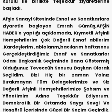
Kurulu ile birlikte Teşekkür ziyaretlerine
başladı.
Afşin Sanayi Sitesinde Esnaf ve Sanatkarlara
ziyaretle başlayan Emrah Gümüş,AFŞİN
HABER'e yaptığı açıklamada, Kıymetli Afşinli
Hemşehrilerim Çok Değerli Esnaf abilerim
,Kardeşlerim ,ablalarım,bacılarım haftasonu
Gerçekleştirdiğimiz Esnaf ve Sanatkarlar
Odası Başkanlık Seçiminde Bana Göstermiş
Olduğunuz Teveccüh Sonucu Başkan Olarak
Seçildim. Bizi Hiç bir zaman Yalnız
Bırakmayan Tüm Delegelerimize ve Siz
Değerli Afşinli Hemşehrilerimize Şahsım ve
Yönetimim Adına Teşekkür Ediyorum.
Demokratik Bir Ortamda Saygı Sevgi Ve
Hoşgörü İçerisinde Güzel Bir Seçim Geçirdik.