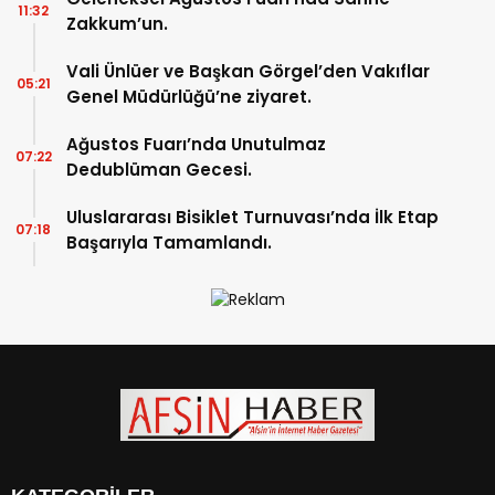
11:32
Zakkum’un.
Vali Ünlüer ve Başkan Görgel’den Vakıflar
05:21
Genel Müdürlüğü’ne ziyaret.
Ağustos Fuarı’nda Unutulmaz
07:22
Dedublüman Gecesi.
Uluslararası Bisiklet Turnuvası’nda İlk Etap
07:18
Başarıyla Tamamlandı.