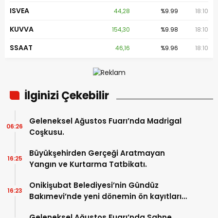
ISVEA
44,28
%9.99
18:10
KUVVA
154,30
%9.98
18:10
SSAAT
46,16
%9.96
18:10
İlginizi Çekebilir
Geleneksel Ağustos Fuarı’nda Madrigal
06:26
Coşkusu.
Büyükşehirden Gerçeği Aratmayan
16:25
Yangın ve Kurtarma Tatbikatı.
Onikişubat Belediyesi’nin Gündüz
16:23
Bakımevi’nde yeni dönemin ön kayıtları
başladı.
Geleneksel Ağustos Fuarı’nda Sahne