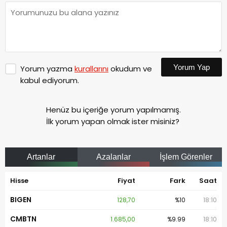
Yorum Yap
Yorum yazma
kurallarını
okudum ve
kabul ediyorum.
Henüz bu içeriğe yorum yapılmamış.
İlk yorum yapan olmak ister misiniz?
Artanlar
Azalanlar
İşlem Görenler
Hisse
Fiyat
Fark
Saat
BIGEN
128,70
%10
18:10
CMBTN
1.685,00
%9.99
18:10