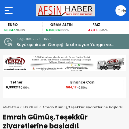
Giriş
Yap
EURO
GRAM ALTIN
FAİZ
53,8477
6.168,06
42,31
0,01%
0,22%
-0,35%
6 Ağustos 2026 - 16:25
su.
Büyükşehirden Gerçeği Aratmayan Yangın ve
Kurtarma Tatbikatı.
Tether
Binance Coin
0,999213
564,17
1
0.00%
-0.80%
ANASAYFA
EKONOMİ
Emrah Gümüş,Teşekkür ziyaretlerine başladı!
Emrah Gümüş,Teşekkür
ziyaretlerine başladı!