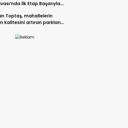
vası’nda İlk Etap Başarıyla
mlandı.
n Toptaş, mahallelerin
 kalitesini artıran parkları
t etti.