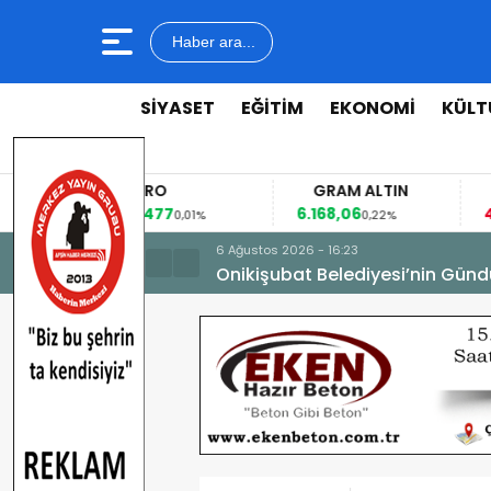
Haber ara...
SİYASET
EĞİTİM
EKONOMİ
KÜLT
EURO
GRAM ALTIN
53,8477
6.168,06
42
%
0,01%
0,22%
6 Ağustos 2026 - 16:23
Onikişubat Belediyesi’nin Günd