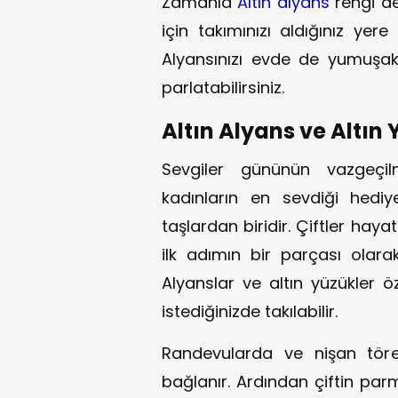
Zamanla
Altın alyans
rengi değ
için takımınızı aldığınız yere
Alyansınızı evde de yumuşak 
parlatabilirsiniz.
Altın Alyans ve Altın
Sevgiler gününün vazgeçil
kadınların en sevdiği hediy
taşlardan biridir. Çiftler haya
ilk adımın bir parçası olarak
Alyanslar ve altın yüzükler ö
istediğinizde takılabilir.
Randevularda ve nişan tören
bağlanır. Ardından çiftin parma