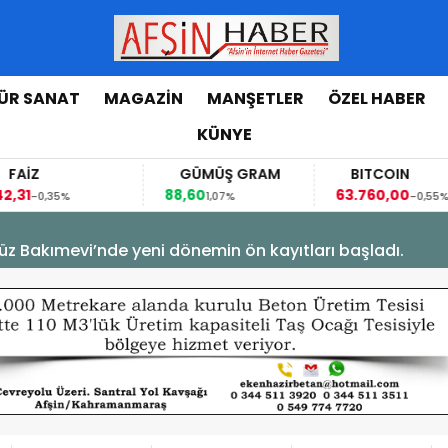
ÜR SANAT
MAGAZİN
MANŞETLER
ÖZEL HABER
KÜNYE
FAİZ
GÜMÜŞ GRAM
BITCOIN
,31
88,60
63.760,00
-0,35%
1,07%
-0,55%
üz Bakımevi’nde yeni dönemin ön kayıtları başladı.