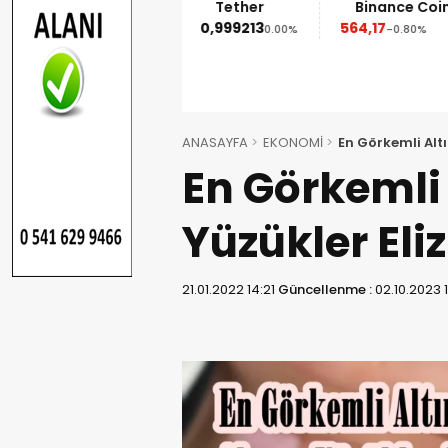
Ethereum
Tether
Binance Coin
1.852,95
0,999213
564,17
%
-1.90%
0.00%
-0.80%
ANASAYFA
EKONOMİ
En Görkemli Altı
En Görkemli
Yüzükler Eli
21.01.2022 14:21
Güncellenme :
02.10.2023 1