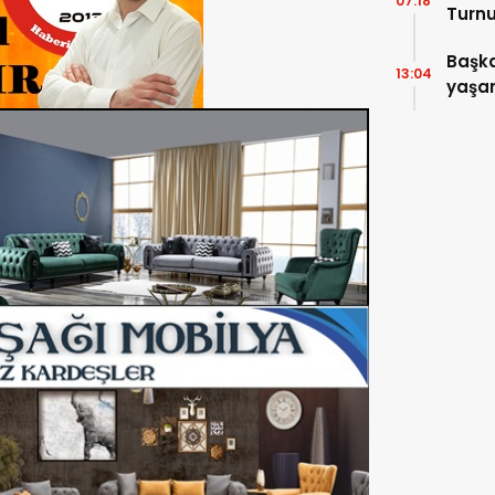
07:18
Turnu
Tama
Başka
13:04
yaşam
ziyare