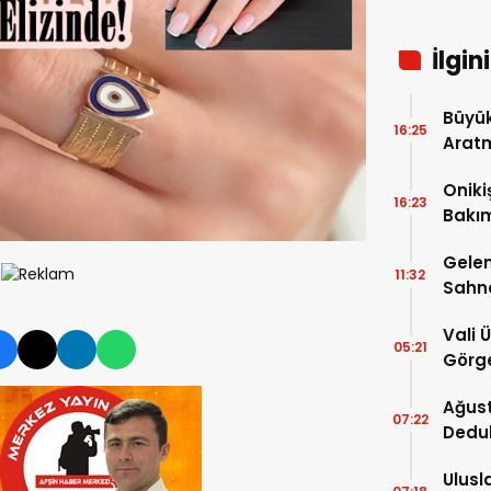
İlgin
Büyük
16:25
Arat
Tatbi
Oniki
16:23
Bakım
kayıt
Gelen
11:32
Sahn
Vali 
05:21
Görge
Müdür
Ağust
07:22
Dedu
Ulusl