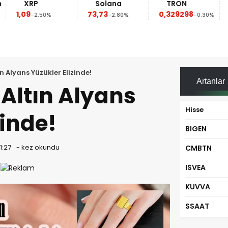
XRP
Solana
TRON
1,09
73,73
0,329298
-2.50%
-2.80%
-0.30%
n Alyans Yüzükler Elizinde!
Artanlar
 Altın Alyans
Hisse
zinde!
BIGEN
1:27
-
kez okundu
CMBTN
ISVEA
KUVVA
SSAAT