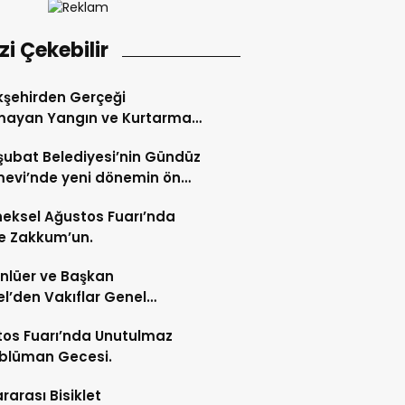
izi Çekebilir
şehirden Gerçeği
mayan Yangın ve Kurtarma
katı.
şubat Belediyesi’nin Gündüz
evi’nde yeni dönemin ön
ları başladı.
eksel Ağustos Fuarı’nda
e Zakkum’un.
Ünlüer ve Başkan
l’den Vakıflar Genel
lüğü’ne ziyaret.
os Fuarı’nda Unutulmaz
blüman Gecesi.
ararası Bisiklet