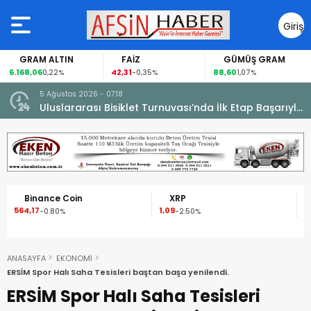
Giriş
Yap
FAİZ
GÜMÜŞ GRAM
BITCOIN
42,31
88,60
63.760,00
-0,35%
1,07%
-0,55%
5 Ağustos 2026 - 07:18
cesi.
Uluslararası Bisiklet Turnuvası’nda İlk Etap Başarıyla
Tamamlandı.
XRP
Solana
1,09
73,73
0
-2.50%
-2.80%
ANASAYFA
EKONOMİ
ERSİM Spor Halı Saha Tesisleri baştan başa yenilendi.
ERSİM Spor Halı Saha Tesisleri