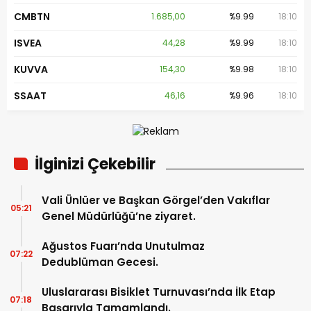
CMBTN
1.685,00
%9.99
18:10
ISVEA
44,28
%9.99
18:10
KUVVA
154,30
%9.98
18:10
SSAAT
46,16
%9.96
18:10
İlginizi Çekebilir
Vali Ünlüer ve Başkan Görgel’den Vakıflar
05:21
Genel Müdürlüğü’ne ziyaret.
Ağustos Fuarı’nda Unutulmaz
07:22
Dedublüman Gecesi.
Uluslararası Bisiklet Turnuvası’nda İlk Etap
07:18
Başarıyla Tamamlandı.