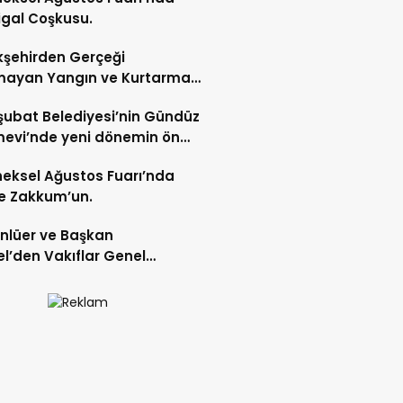
gal Coşkusu.
şehirden Gerçeği
mayan Yangın ve Kurtarma
katı.
şubat Belediyesi’nin Gündüz
evi’nde yeni dönemin ön
ları başladı.
eksel Ağustos Fuarı’nda
e Zakkum’un.
Ünlüer ve Başkan
l’den Vakıflar Genel
lüğü’ne ziyaret.