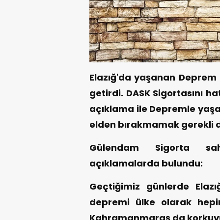
Elazığ'da yaşanan Deprem f
getirdi. DASK Sigortasını h
açıklama ile Depremle yaşa
elden bırakmamak gerekli d
Gülendam Sigorta sa
açıklamalarda bulundu:
Geçtiğimiz günlerde Elazı
depremi ülke olarak hepim
Kahramanmaraş da korkuyu 