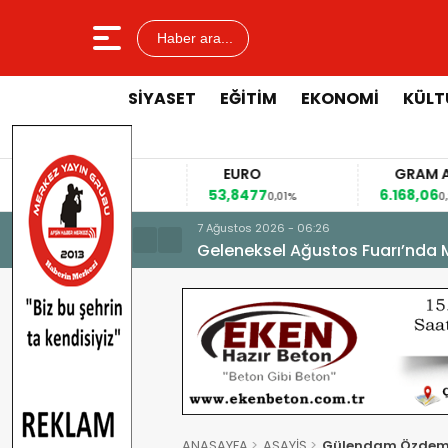
Haber ara...
SİYASET
EĞİTİM
EKONOMİ
KÜLT
BIST 100
DOLAR
13.943,87
47,3391
53
-0,95%
0,16%
6 Ağustos 2026 - 16:25
Büyükşehirden Gerçeği Aratma
ANASAYFA
ASAYİŞ
Gülendam Özdemir