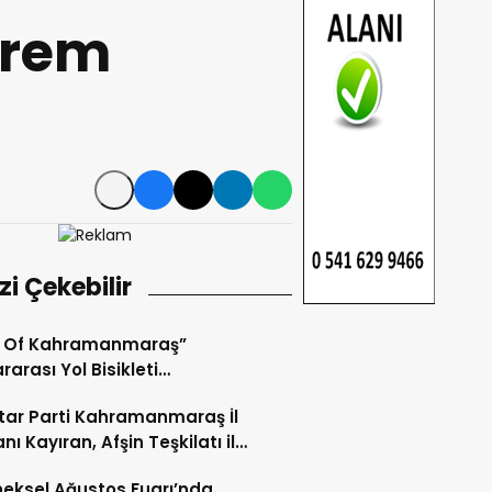
prem
izi Çekebilir
r Of Kahramanmaraş”
rarası Yol Bisikleti
uvası Tamamlandı.
ar Parti Kahramanmaraş İl
nı Kayıran, Afşin Teşkilatı ile
tu.
eksel Ağustos Fuarı’nda