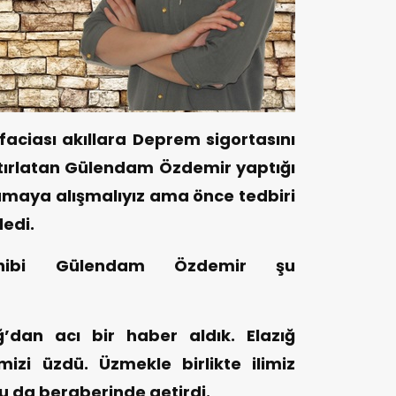
aciası akıllara Deprem sigortasını
atırlatan Gülendam Özdemir yaptığı
maya alışmalıyız ama önce tedbiri
edi.
hibi Gülendam Özdemir şu
ğ’dan acı bir haber aldık. Elazığ
izi üzdü. Üzmekle birlikte ilimiz
da beraberinde getirdi.