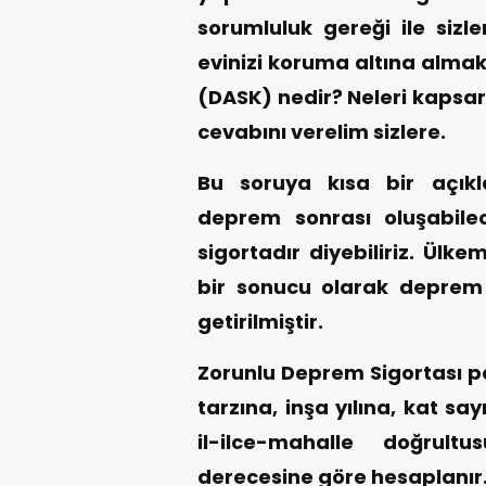
sorumluluk gereği ile sizle
evinizi koruma altına almak
(DASK) nedir? Neleri kapsar
cevabını verelim sizlere.
Bu soruya kısa bir açık
deprem sonrası oluşabilec
sigortadır diyebiliriz. Ülk
bir sonucu olarak deprem 
getirilmiştir.
Zorunlu Deprem Sigortası po
tarzına, inşa yılına, kat s
il-ilce-mahalle doğrult
derecesine göre hesaplanır