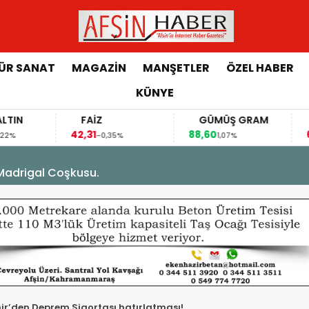
ÜR SANAT
MAGAZİN
MANŞETLER
ÖZEL HABER
KÜNYE
EURO
GRAM ALTIN
FAİZ
,8477
6.168,06
42,31
0,01%
0,22%
-0,35%
yan Yangın ve Kurtarma Tatbikatı.
’den Deprem Sigortası hatırlatması!