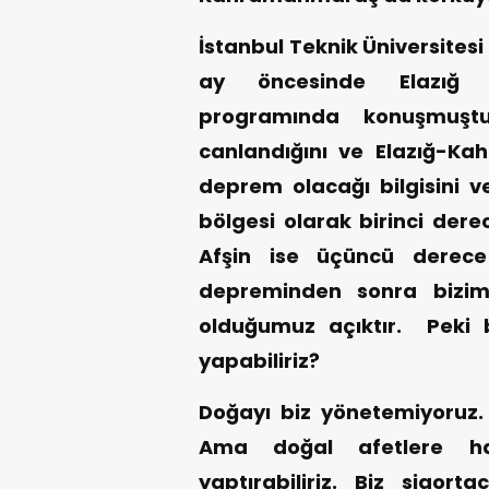
İstanbul Teknik Üniversitesi
ay öncesinde Elazığ 
programında konuşmuşt
canlandığını ve Elazığ-K
deprem olacağı bilgisini
bölgesi olarak birinci der
Afşin ise üçüncü derece
depreminden sonra bizim
olduğumuz açıktır. Peki b
yapabiliriz?
Doğayı biz yönetemiyoruz.
Ama doğal afetlere haz
yaptırabiliriz. Biz sigort