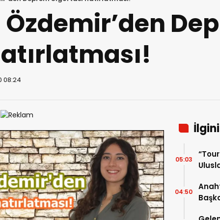
 Özdemir’den De
hatırlatması!
0 08:24
İlgin
“Tou
05:03
Ulusla
Turn
Anaht
04:50
Başka
buluş
Gelen