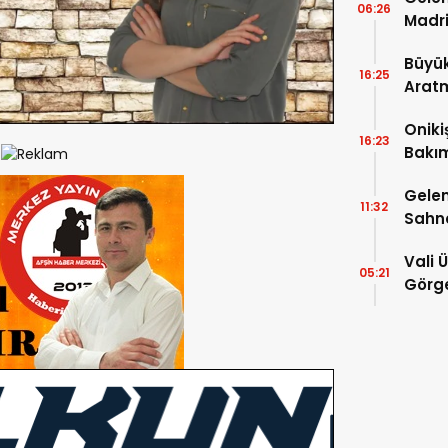
06:26
Madri
Büyük
16:25
Arat
Tatbi
Oniki
16:23
Bakım
kayıt
Gelen
11:32
Sahn
Vali 
05:21
Görge
Müdür