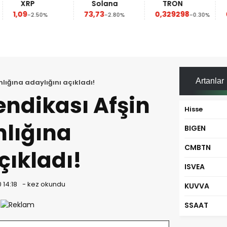
XRP
Solana
TRON
1,09
73,73
0,329298
-2.50%
-2.80%
-0.30%
Artanlar
lığına adaylığını açıkladı!
endikası Afşin
Hisse
lığına
BIGEN
CMBTN
çıkladı!
ISVEA
 14:18
-
kez okundu
KUVVA
SSAAT