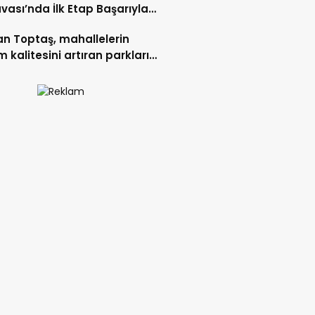
vası’nda İlk Etap Başarıyla
mlandı.
n Toptaş, mahallelerin
 kalitesini artıran parkları
t etti.