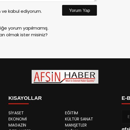
Yorum Yap
ve kabul ediyorum.
riğe yorum yapılmamış.
an olmak ister misiniz?
KISAYOLLAR
E-
SİYASET
EĞİTİM
EKONOMİ
KÜLTÜR SANAT
MAGAZİN
MANŞETLER
afs