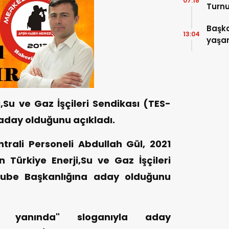
07:18
Turnu
Tama
Başka
13:04
yaşam
ziyare
i,Su ve Gaz İşçileri Sendikası (TES-
 aday olduğunu açıkladı.
trali Personeli Abdullah Gül, 2021
 Türkiye Enerji,Su ve Gaz İşçileri
 Şube Başkanlığına aday olduğunu
nın yanında" sloganıyla aday