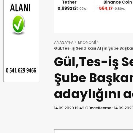
Ethereum
Tether
Binance Coin
1.852,95
0,999213
564,17
%
-1.90%
0.00%
-0.80%
ANASAYFA
EKONOMİ
Gül,Tes-iş Sendikası Afşin Şube Başkan
Gül,Tes-iş S
Şube Başkan
adaylığını a
14.09.2020 12:42
Güncellenme :
14.09.2020