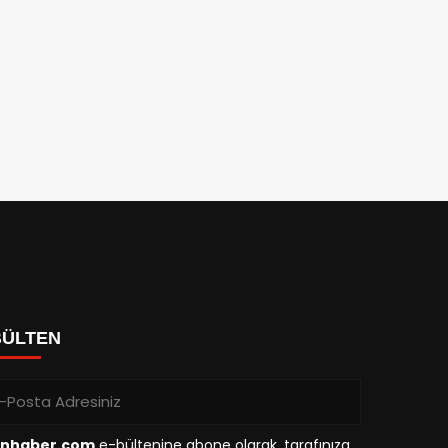
BÜLTEN
inhaber.com
e-bültenine abone olarak, tarafınıza