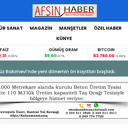
ÜR SANAT
MAGAZİN
MANŞETLER
ÖZEL HABER
KÜNYE
FAİZ
GÜMÜŞ GRAM
BITCOIN
,31
88,60
63.760,00
-0,35%
1,07%
-0,55%
üz Bakımevi’nde yeni dönemin ön kayıtları başladı.