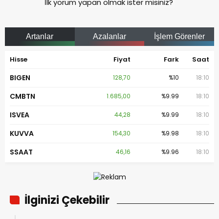
İlk yorum yapan olmak ister misiniz?
Artanlar
Azalanlar
İşlem Görenler
Hisse
Fiyat
Fark
Saat
BIGEN
128,70
%10
18:10
CMBTN
1.685,00
%9.99
18:10
ISVEA
44,28
%9.99
18:10
KUVVA
154,30
%9.98
18:10
SSAAT
46,16
%9.96
18:10
İlginizi Çekebilir