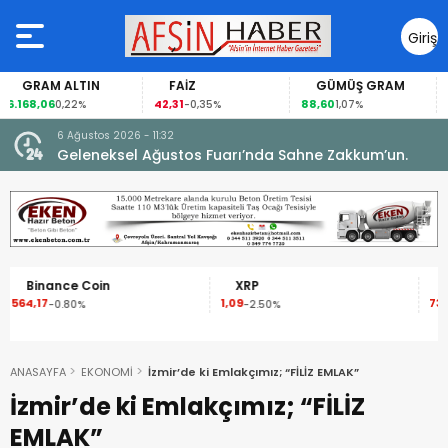
Giriş
Yap
N
FAİZ
GÜMÜŞ GRAM
BITCOIN
42,31
88,60
63.760,00
-0,35%
1,07%
-0,55%
6 Ağustos 2026 - 11:32
 yeni
Geleneksel Ağustos Fuarı’nda Sahne Zakkum’un.
XRP
Solana
1,09
73,73
-2.50%
-2.80%
ANASAYFA
EKONOMİ
İzmir’de ki Emlakçımız; “FİLİZ EMLAK”
İzmir’de ki Emlakçımız; “FİLİZ
EMLAK”