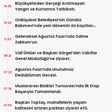
Büyükşehirden Gerçeği Aratmayan
16:25
Yangın ve Kurtarma Tatbikatı.
Onikişubat Belediyesi’nin Gündüz
16:23
Bakımevi’nde yeni dönemin ön kayıtları
başladı.
Geleneksel Ağustos Fuarı’nda Sahne
11:32
Zakkum’un.
Vali Ünlüer ve Başkan Görgel’den Vakıflar
05:21
Genel Müdürlüğü’ne ziyaret.
Ağustos Fuarı’nda Unutulmaz
07:22
Dedublüman Gecesi.
Uluslararası Bisiklet Turnuvası’nda İlk Etap
07:18
Başarıyla Tamamlandı.
Başkan Toptaş, mahallelerin yaşam
13:04
kalitesini artıran parkları ziyaret etti.