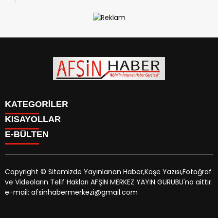
KATEGORİLER
KISAYOLLAR
SİYASET
E-BÜLTEN
EĞİTİM
SİYASET
EKONOMİ
EĞİTİM
KÜLTÜR SANAT
EKONOMİ
MAGAZİN
Copyright © Sitemizde Yayınlanan Haber,Köşe Yazısı,Fotoğraf
KÜLTÜR SANAT
MANŞETLER
ve Videoların Telif Hakları AFŞİN MERKEZ YAYIN GURUBU'na aittir.
MAGAZİN
afsinhaber.com
e-bültenine abone olarak, tarafınıza haber,
ÖZEL HABER
e-mail: afsinhabermerkezi@gmail.com
MANŞETLER
duyuru ve kampanya içerikli e-postaların gönderilmesini
SAĞLIK
ÖZEL HABER
kabul etmiş olursunuz.
SPOR
SAĞLIK