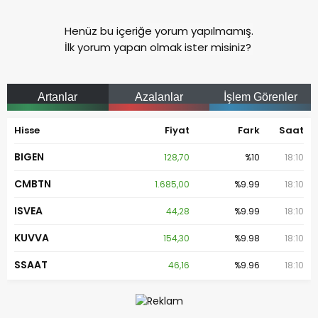
Henüz bu içeriğe yorum yapılmamış.
İlk yorum yapan olmak ister misiniz?
Artanlar
Azalanlar
İşlem Görenler
Hisse
Fiyat
Fark
Saat
BIGEN
128,70
%10
18:10
CMBTN
1.685,00
%9.99
18:10
ISVEA
44,28
%9.99
18:10
KUVVA
154,30
%9.98
18:10
SSAAT
46,16
%9.96
18:10