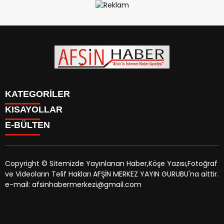
KATEGORİLER
KISAYOLLAR
SİYASET
E-BÜLTEN
EĞİTİM
SİYASET
EKONOMİ
EĞİTİM
KÜLTÜR SANAT
EKONOMİ
MAGAZİN
Copyright © Sitemizde Yayınlanan Haber,Köşe Yazısı,Fotoğraf
KÜLTÜR SANAT
MANŞETLER
ve Videoların Telif Hakları AFŞİN MERKEZ YAYIN GURUBU'na aittir.
MAGAZİN
afsinhaber.com
e-bültenine abone olarak, tarafınıza haber,
ÖZEL HABER
e-mail: afsinhabermerkezi@gmail.com
MANŞETLER
duyuru ve kampanya içerikli e-postaların gönderilmesini
SAĞLIK
ÖZEL HABER
kabul etmiş olursunuz.
SPOR
SAĞLIK
TEKNOLOJİ
SPOR