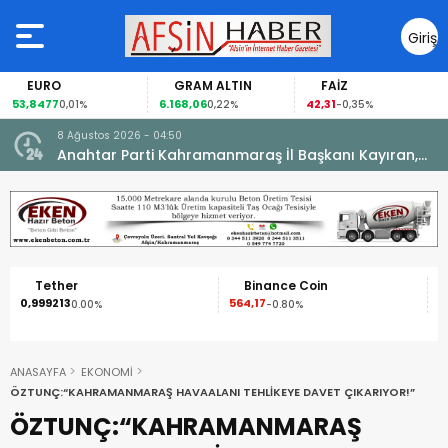
Giriş
Yap
EURO
GRAM ALTIN
FAİZ
53,8477
6.168,06
42,31
0,01%
0,22%
-0,35%
8 Ağustos 2026 - 04:50
ikleti
Anahtar Parti Kahramanmaraş İl Başkanı Kayıran,
Afşin Teşkilatı ile buluştu.
Tether
Binance Coin
0,999213
564,17
1
0.00%
-0.80%
ANASAYFA
EKONOMİ
ÖZTUNÇ:“KAHRAMANMARAŞ HAVAALANI TEHLİKEYE DAVET ÇIKARIYOR!”
ÖZTUNÇ:“KAHRAMANMARAŞ