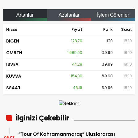
Artanlar
Azalanlar
İşlem Görenler
Hisse
Fiyat
Fark
Saat
BIGEN
128,70
%10
18:10
CMBTN
1.685,00
%9.99
18:10
ISVEA
44,28
%9.99
18:10
KUVVA
154,30
%9.98
18:10
SSAAT
46,16
%9.96
18:10
İlginizi Çekebilir
“Tour Of Kahramanmaraş” Uluslararası
05:03