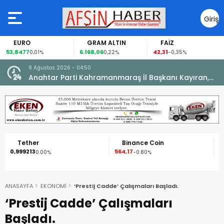
Giriş
Yap
RO
GRAM ALTIN
FAİZ
GÜM
77
6.168,06
42,31
88,60
0,01%
0,22%
-0,35%
1
8 Ağustos 2026 - 04:50
ikleti
Anahtar Parti Kahramanmaraş İl Başkanı Kayıran,
Afşin Teşkilatı ile buluştu.
er
Binance Coin
XRP
3
564,17
1,09
0.00%
-0.80%
-2.50%
ANASAYFA
EKONOMİ
‘Prestij Cadde’ Çalışmaları Başladı.
‘Prestij Cadde’ Çalışmaları
Başladı.