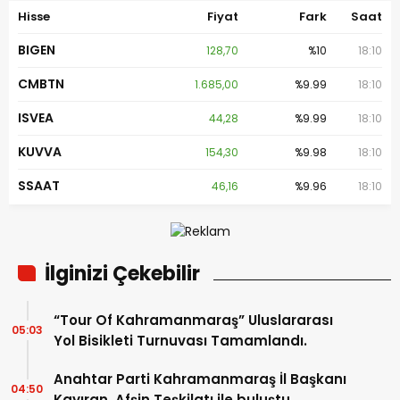
Hisse
Fiyat
Fark
Saat
BIGEN
128,70
%10
18:10
CMBTN
1.685,00
%9.99
18:10
ISVEA
44,28
%9.99
18:10
KUVVA
154,30
%9.98
18:10
SSAAT
46,16
%9.96
18:10
İlginizi Çekebilir
“Tour Of Kahramanmaraş” Uluslararası
05:03
Yol Bisikleti Turnuvası Tamamlandı.
Anahtar Parti Kahramanmaraş İl Başkanı
04:50
Kayıran, Afşin Teşkilatı ile buluştu.