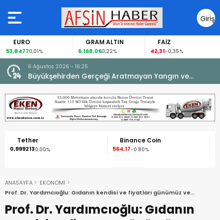
Giriş
Yap
EURO
GRAM ALTIN
FAİZ
53,8477
6.168,06
42,31
8
0,01%
0,22%
-0,35%
6 Ağustos 2026 - 16:25
su.
Büyükşehirden Gerçeği Aratmayan Yangın ve
Kurtarma Tatbikatı.
Tether
Binance Coin
XR
0,999213
564,17
1,09
0.00%
-0.80%
-2
ANASAYFA
EKONOMİ
Prof. Dr. Yardımcıoğlu: Gıdanın kendisi ve fiyatları günümüz ve
yarınların en büyük sıkıntısı olacak!
Prof. Dr. Yardımcıoğlu: Gıdanın