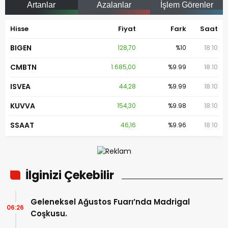
Artanlar
Azalanlar
İşlem Görenler
Hisse
Fiyat
Fark
Saat
BIGEN
128,70
%10
18:10
CMBTN
1.685,00
%9.99
18:10
ISVEA
44,28
%9.99
18:10
KUVVA
154,30
%9.98
18:10
SSAAT
46,16
%9.96
18:10
İlginizi Çekebilir
Geleneksel Ağustos Fuarı’nda Madrigal
06:26
Coşkusu.