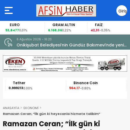
Giriş
Yap
EURO
GRAM ALTIN
FAİZ
53,8477
6.168,06
42,31
0,01%
0,22%
-0,35%
6 Ağustos 2026 - 16:23
Onikişubat Belediyesi’nin Gündüz Bakımevi’nde yeni
dönemin ön kayıtları başladı.
Tether
Binance Coin
0,999213
564,17
1
0.00%
-0.80%
ANASAYFA
EKONOMİ
Ramazan Ceran; “İlk gün ki heyecanla hizmete talibim”
Ramazan Ceran; “İlk gün ki