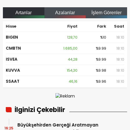
Artanlar
Azalanlar
İşlem Görenler
Hisse
Fiyat
Fark
Saat
BIGEN
128,70
%10
18:10
CMBTN
1.685,00
%9.99
18:10
ISVEA
44,28
%9.99
18:10
KUVVA
154,30
%9.98
18:10
SSAAT
46,16
%9.96
18:10
İlginizi Çekebilir
Büyükşehirden Gerçeği Aratmayan
16:25