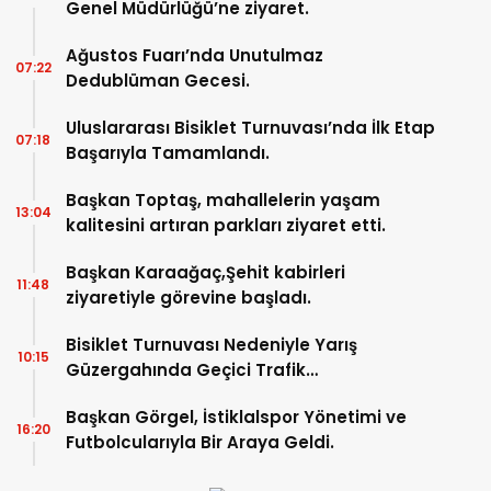
Genel Müdürlüğü’ne ziyaret.
Ağustos Fuarı’nda Unutulmaz
07:22
Dedublüman Gecesi.
Uluslararası Bisiklet Turnuvası’nda İlk Etap
07:18
Başarıyla Tamamlandı.
Başkan Toptaş, mahallelerin yaşam
13:04
kalitesini artıran parkları ziyaret etti.
Başkan Karaağaç,Şehit kabirleri
11:48
ziyaretiyle görevine başladı.
Bisiklet Turnuvası Nedeniyle Yarış
10:15
Güzergahında Geçici Trafik
Düzenlemelerine Gidilecek!.
Başkan Görgel, İstiklalspor Yönetimi ve
16:20
Futbolcularıyla Bir Araya Geldi.