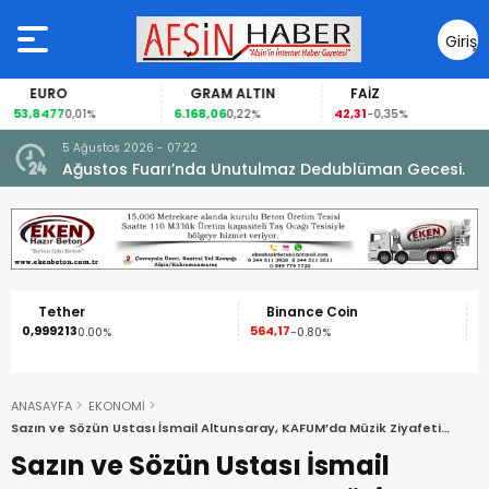
Giriş
Yap
EURO
GRAM ALTIN
FAİZ
53,8477
6.168,06
42,31
0,01%
0,22%
-0,35%
5 Ağustos 2026 - 07:22
nel
Ağustos Fuarı’nda Unutulmaz Dedublüman Gecesi.
Tether
Binance Coin
0,999213
564,17
1
0.00%
-0.80%
ANASAYFA
EKONOMİ
Sazın ve Sözün Ustası İsmail Altunsaray, KAFUM’da Müzik Ziyafeti
Sundu.
Sazın ve Sözün Ustası İsmail