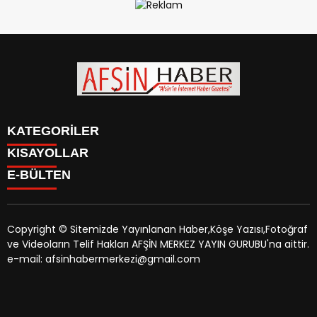
KATEGORİLER
KISAYOLLAR
SİYASET
E-BÜLTEN
EĞİTİM
SİYASET
EKONOMİ
EĞİTİM
KÜLTÜR SANAT
EKONOMİ
MAGAZİN
Copyright © Sitemizde Yayınlanan Haber,Köşe Yazısı,Fotoğraf
KÜLTÜR SANAT
MANŞETLER
ve Videoların Telif Hakları AFŞİN MERKEZ YAYIN GURUBU'na aittir.
MAGAZİN
afsinhaber.com
e-bültenine abone olarak, tarafınıza haber,
ÖZEL HABER
e-mail: afsinhabermerkezi@gmail.com
MANŞETLER
duyuru ve kampanya içerikli e-postaların gönderilmesini
SAĞLIK
ÖZEL HABER
kabul etmiş olursunuz.
SPOR
SAĞLIK
TEKNOLOJİ
SPOR
VEFAT