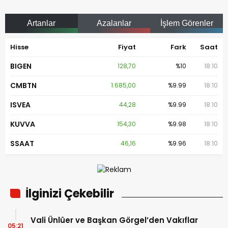
Artanlar
Azalanlar
İşlem Görenler
Hisse
Fiyat
Fark
Saat
BIGEN
128,70
%10
18:10
CMBTN
1.685,00
%9.99
18:10
ISVEA
44,28
%9.99
18:10
KUVVA
154,30
%9.98
18:10
SSAAT
46,16
%9.96
18:10
İlginizi Çekebilir
Vali Ünlüer ve Başkan Görgel’den Vakıflar
05:21