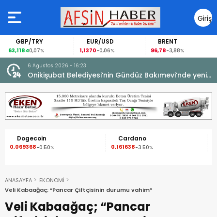
Giriş
Yap
GBP/TRY
EUR/USD
BRENT
63,1184
1,1370
96,78
0,07%
-0,06%
-3,88%
6 Ağustos 2026 - 16:23
Onikişubat Belediyesi’nin Gündüz Bakımevi’nde yeni
dönemin ön kayıtları başladı.
Dogecoin
Cardano
0,069368
0,161638
1
-0.50%
-3.50%
ANASAYFA
EKONOMİ
Veli Kabaağaç; “Pancar Çiftçisinin durumu vahim”
Veli Kabaağaç; “Pancar