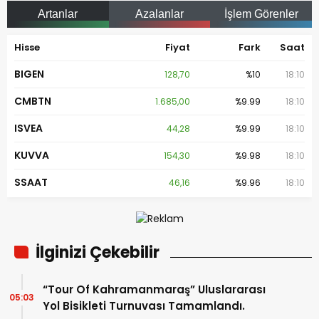
Artanlar
Azalanlar
İşlem Görenler
Hisse
Fiyat
Fark
Saat
BIGEN
128,70
%10
18:10
CMBTN
1.685,00
%9.99
18:10
ISVEA
44,28
%9.99
18:10
KUVVA
154,30
%9.98
18:10
SSAAT
46,16
%9.96
18:10
İlginizi Çekebilir
“Tour Of Kahramanmaraş” Uluslararası
05:03
Yol Bisikleti Turnuvası Tamamlandı.