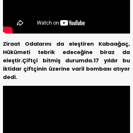
Ziraat Odalarını da eleştiren Kabaağaç,
Hükümeti tebrik edeceğine biraz da
eleştir.Çiftçi bitmiş durumda.17 yıldır bu
iktidar çiftçinin üzerine varil bombası atıyor
dedi.