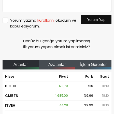
Yorum Yap
Yorum yazma
kurallarını
okudum ve
kabul ediyorum.
Henüz bu içeriğe yorum yapılmamış.
İlk yorum yapan olmak ister misiniz?
Artanlar
Azalanlar
İşlem Görenler
Hisse
Fiyat
Fark
Saat
BIGEN
128,70
%10
18:10
CMBTN
1.685,00
%9.99
18:10
ISVEA
44,28
%9.99
18:10