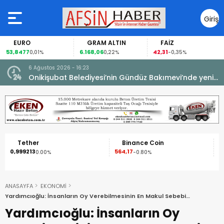
Giriş
Yap
EURO
GRAM ALTIN
FAİZ
53,8477
6.168,06
42,31
0,01%
0,22%
-0,35%
6 Ağustos 2026 - 16:23
Onikişubat Belediyesi’nin Gündüz Bakımevi’nde yeni
dönemin ön kayıtları başladı.
Tether
Binance Coin
0,999213
564,17
1
0.00%
-0.80%
ANASAYFA
EKONOMİ
Yardımcıoğlu: İnsanların Oy Verebilmesinin En Makul Sebebi
Ekonomidir!
Yardımcıoğlu: İnsanların Oy