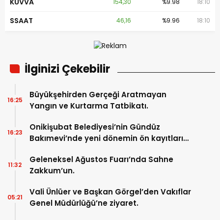
KUVVA
154,30
%9.98
18:10
SSAAT
46,16
%9.96
18:10
İlginizi Çekebilir
Büyükşehirden Gerçeği Aratmayan
16:25
Yangın ve Kurtarma Tatbikatı.
Onikişubat Belediyesi’nin Gündüz
16:23
Bakımevi’nde yeni dönemin ön kayıtları
başladı.
Geleneksel Ağustos Fuarı’nda Sahne
11:32
Zakkum’un.
Vali Ünlüer ve Başkan Görgel’den Vakıflar
05:21
Genel Müdürlüğü’ne ziyaret.