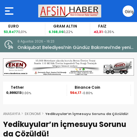
Giriş
Yap
EURO
GRAM ALTIN
FAİZ
53,8477
6.168,06
42,31
0,01%
0,22%
-0,35%
6 Ağustos 2026 - 16:23
Onikişubat Belediyesi’nin Gündüz Bakımevi’nde yeni
dönemin ön kayıtları başladı.
Tether
Binance Coin
0,999213
564,17
1
0.00%
-0.80%
ANASAYFA
EKONOMİ
Yedikuyular’ın İçmesuyu Sorunu da Çözüldü!
Yedikuyular’ın İçmesuyu Sorunu
da Çözüldü!