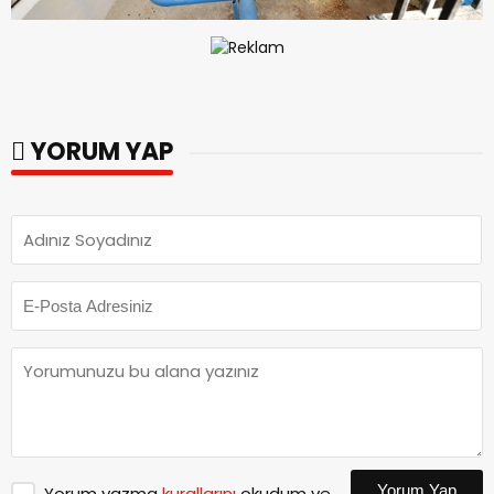
YORUM YAP
Yorum Yap
Yorum yazma
kurallarını
okudum ve