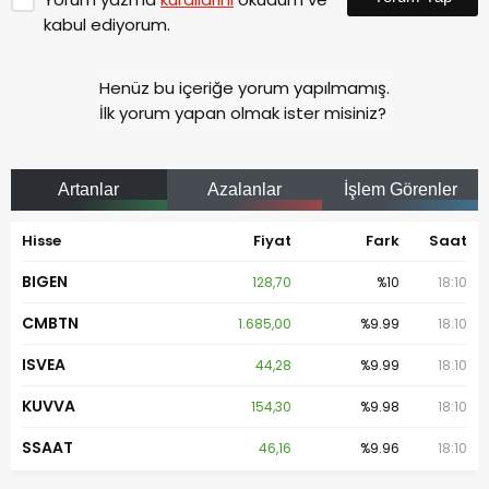
kabul ediyorum.
Henüz bu içeriğe yorum yapılmamış.
İlk yorum yapan olmak ister misiniz?
Artanlar
Azalanlar
İşlem Görenler
Hisse
Fiyat
Fark
Saat
BIGEN
128,70
%10
18:10
CMBTN
1.685,00
%9.99
18:10
ISVEA
44,28
%9.99
18:10
KUVVA
154,30
%9.98
18:10
SSAAT
46,16
%9.96
18:10