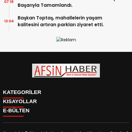
07:18
Başarıyla Tamamlandı.
Başkan Toptaş, mahallelerin yaşam
13:04
kalitesini artıran parkları ziyaret etti.
KATEGORİLER
KISAYOLLAR
SİYASET
E-BÜLTEN
EĞİTİM
SİYASET
EKONOMİ
EĞİTİM
KÜLTÜR SANAT
EKONOMİ