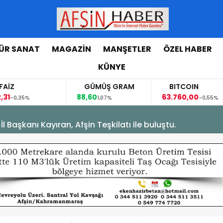
ÜR SANAT
MAGAZİN
MANŞETLER
ÖZEL HABER
KÜNYE
FAİZ
GÜMÜŞ GRAM
BITCOIN
,31
88,60
63.760,00
-0,35%
1,07%
-0,55%
Başkanı Kayıran, Afşin Teşkilatı ile buluştu.