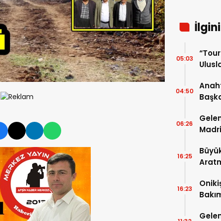
İlgin
“Tou
05:03
Ulusla
Turn
Anaht
04:50
Başka
buluş
Gelen
06:26
Madri
Büyük
16:25
Arat
Tatbi
Oniki
16:23
Bakım
kayıt
Gelen