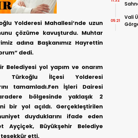
11:32
Sahn
Vali 
05:21
oğlu Yolderesi Mahallesi’nde uzun
Görge
Müdür
ununu çözüme kavuşturdu. Muhtar
rimiz adına Başkanımız Hayrettin
orum” dedi.
 Belediyesi yol yapım ve onarım
a Türkoğlu İlçesi Yolderesi
rını tamamladı.Fen İşleri Dairesi
Karadere bölgesinde yaklaşık 2
 bir yol açıldı. Gerçekleştirilen
niyet duyduklarını ifade eden
t Ayçiçek, Büyükşehir Belediye
teşekkür etti.