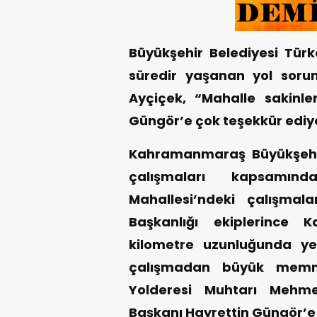
Büyükşehir Belediyesi Türk
süredir yaşanan yol sor
Ayçiçek, “Mahalle sakinle
Güngör’e çok teşekkür ediy
Kahramanmaraş Büyükşehir
çalışmaları kapsamınd
Mahallesi’ndeki çalışmala
Başkanlığı ekiplerince 
kilometre uzunluğunda yeni
çalışmadan büyük memnu
Yolderesi Muhtarı Mehme
Başkanı Hayrettin Güngör’e 