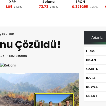
XRP
Solana
TRON
1,09
73,73
0,329298
-2.50%
-2.80%
-0.30%
 Çözüldü!
Artanlar
unu Çözüldü!
Hisse
6:06
-
kez okundu
BIGEN
CMBTN
ISVEA
KUVVA
SSAAT