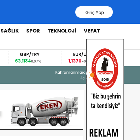
Giriş Yap
SAĞLIK
SPOR
TEKNOLOJİ
VEFAT
GBP/TRY
EUR/USD
BREN
63,1184
1,1370
96,78
0,07%
-0,06%
-3
7 Ağustos 2026 - 06:26
Kahramanmaraş
32 °
Geleneksel Ağustos Fuarı’nda Madr
Açık