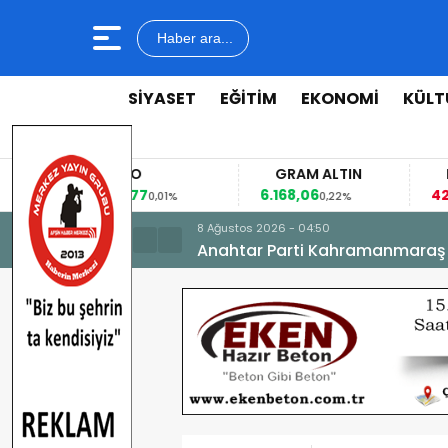
Haber ara...
SİYASET
EĞİTİM
EKONOMİ
KÜLT
EURO
GRAM ALTIN
53,8477
6.168,06
42
%
0,01%
0,22%
8 Ağustos 2026 - 04:50
Anahtar Parti Kahramanmaraş İl 