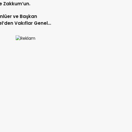
e Zakkum’un.
Ünlüer ve Başkan
l’den Vakıflar Genel
lüğü’ne ziyaret.