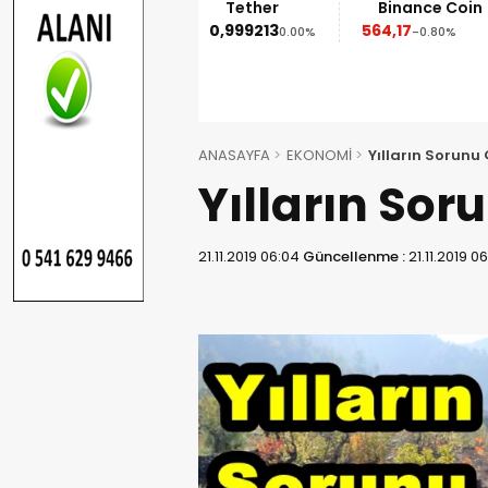
Ethereum
Tether
Binance Coin
1.852,95
0,999213
564,17
%
-1.90%
0.00%
-0.80%
ANASAYFA
EKONOMİ
Yılların Sorunu
Yılların Sor
21.11.2019 06:04
Güncellenme :
21.11.2019 0