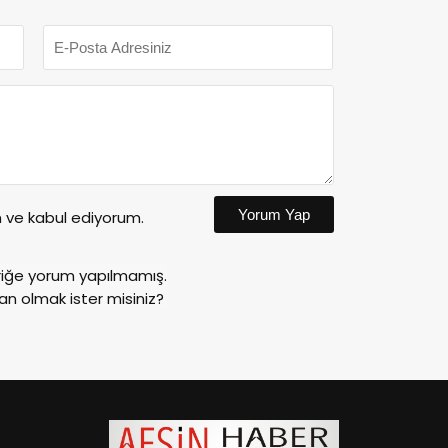
Yorum Yap
ve kabul ediyorum.
riğe yorum yapılmamış.
an olmak ister misiniz?