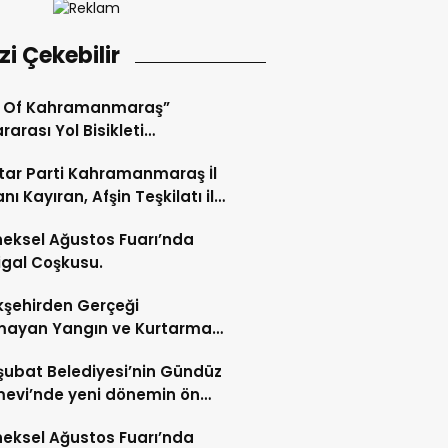
izi Çekebilir
r Of Kahramanmaraş”
rarası Yol Bisikleti
uvası Tamamlandı.
ar Parti Kahramanmaraş İl
nı Kayıran, Afşin Teşkilatı ile
tu.
eksel Ağustos Fuarı’nda
gal Coşkusu.
şehirden Gerçeği
mayan Yangın ve Kurtarma
katı.
şubat Belediyesi’nin Gündüz
evi’nde yeni dönemin ön
ları başladı.
eksel Ağustos Fuarı’nda