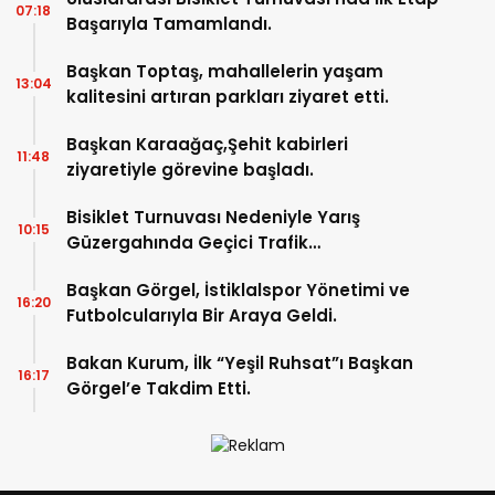
07:18
Başarıyla Tamamlandı.
Başkan Toptaş, mahallelerin yaşam
13:04
kalitesini artıran parkları ziyaret etti.
Başkan Karaağaç,Şehit kabirleri
11:48
ziyaretiyle görevine başladı.
Bisiklet Turnuvası Nedeniyle Yarış
10:15
Güzergahında Geçici Trafik
Düzenlemelerine Gidilecek!.
Başkan Görgel, İstiklalspor Yönetimi ve
16:20
Futbolcularıyla Bir Araya Geldi.
Bakan Kurum, İlk “Yeşil Ruhsat”ı Başkan
16:17
Görgel’e Takdim Etti.