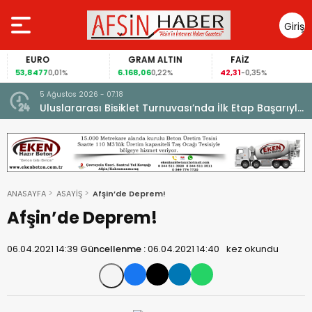
Giriş
Yap
EURO
GRAM ALTIN
FAİZ
53,8477
6.168,06
42,31
0,01%
0,22%
-0,35%
5 Ağustos 2026 - 07:18
cesi.
Uluslararası Bisiklet Turnuvası’nda İlk Etap Başarıyla
Tamamlandı.
ANASAYFA
ASAYİŞ
Afşin’de Deprem!
Afşin’de Deprem!
06.04.2021 14:39
Güncellenme :
06.04.2021 14:40
kez okundu