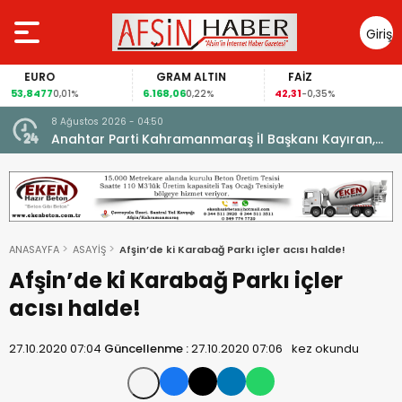
Giriş
Yap
EURO
GRAM ALTIN
FAİZ
53,8477
6.168,06
42,31
0,01%
0,22%
-0,35%
8 Ağustos 2026 - 04:50
ikleti
Anahtar Parti Kahramanmaraş İl Başkanı Kayıran,
Afşin Teşkilatı ile buluştu.
ANASAYFA
ASAYİŞ
Afşin’de ki Karabağ Parkı içler acısı halde!
Afşin’de ki Karabağ Parkı içler
acısı halde!
27.10.2020 07:04
Güncellenme :
27.10.2020 07:06
kez okundu