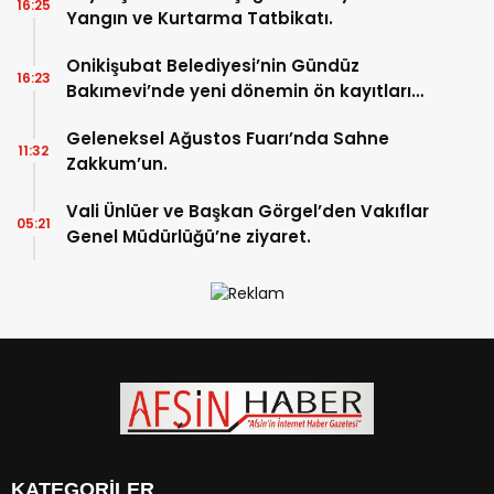
16:25
Yangın ve Kurtarma Tatbikatı.
Onikişubat Belediyesi’nin Gündüz
16:23
Bakımevi’nde yeni dönemin ön kayıtları
başladı.
Geleneksel Ağustos Fuarı’nda Sahne
11:32
Zakkum’un.
Vali Ünlüer ve Başkan Görgel’den Vakıflar
05:21
Genel Müdürlüğü’ne ziyaret.
KATEGORİLER