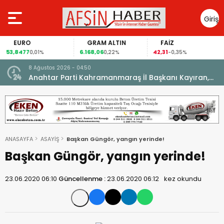
Giriş
Yap
EURO
GRAM ALTIN
FAİZ
53,8477
6.168,06
42,31
0,01%
0,22%
-0,35%
8 Ağustos 2026 - 04:50
ikleti
Anahtar Parti Kahramanmaraş İl Başkanı Kayıran,
Afşin Teşkilatı ile buluştu.
ANASAYFA
ASAYİŞ
Başkan Güngör, yangın yerinde!
Başkan Güngör, yangın yerinde!
23.06.2020 06:10
Güncellenme :
23.06.2020 06:12
kez okundu