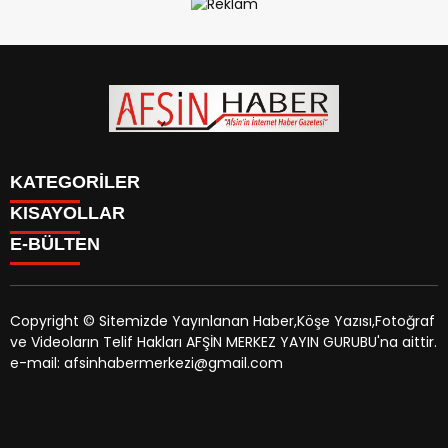
KATEGORİLER
KISAYOLLAR
SİYASET
E-BÜLTEN
EĞİTİM
SİYASET
EKONOMİ
EĞİTİM
KÜLTÜR SANAT
EKONOMİ
MAGAZİN
Copyright © Sitemizde Yayınlanan Haber,Köşe Yazısı,Fotoğraf
KÜLTÜR SANAT
MANŞETLER
ve Videoların Telif Hakları AFŞİN MERKEZ YAYIN GURUBU'na aittir.
MAGAZİN
afsinhaber.com
e-bültenine abone olarak, tarafınıza haber,
ÖZEL HABER
e-mail: afsinhabermerkezi@gmail.com
MANŞETLER
duyuru ve kampanya içerikli e-postaların gönderilmesini
SAĞLIK
ÖZEL HABER
kabul etmiş olursunuz.
SPOR
SAĞLIK
TEKNOLOJİ
SPOR
VEFAT