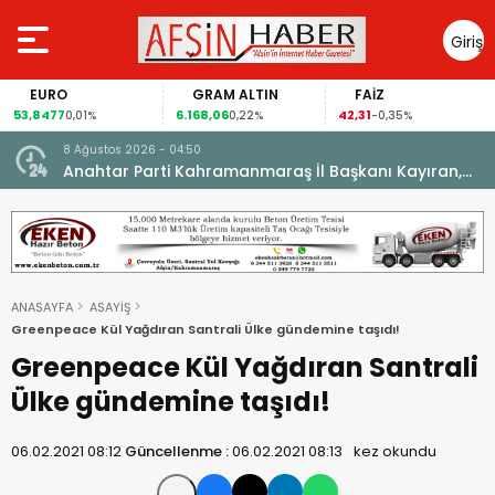
Giriş
Yap
EURO
GRAM ALTIN
FAİZ
53,8477
6.168,06
42,31
0,01%
0,22%
-0,35%
8 Ağustos 2026 - 04:50
ikleti
Anahtar Parti Kahramanmaraş İl Başkanı Kayıran,
Afşin Teşkilatı ile buluştu.
ANASAYFA
ASAYİŞ
Greenpeace Kül Yağdıran Santrali Ülke gündemine taşıdı!
Greenpeace Kül Yağdıran Santrali
Ülke gündemine taşıdı!
06.02.2021 08:12
Güncellenme :
06.02.2021 08:13
kez okundu