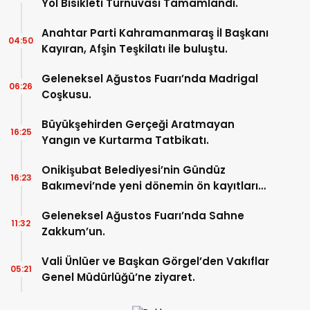
Yol Bisikleti Turnuvası Tamamlandı.
Anahtar Parti Kahramanmaraş İl Başkanı
04:50
Kayıran, Afşin Teşkilatı ile buluştu.
Geleneksel Ağustos Fuarı’nda Madrigal
06:26
Coşkusu.
Büyükşehirden Gerçeği Aratmayan
16:25
Yangın ve Kurtarma Tatbikatı.
Onikişubat Belediyesi’nin Gündüz
16:23
Bakımevi’nde yeni dönemin ön kayıtları
başladı.
Geleneksel Ağustos Fuarı’nda Sahne
11:32
Zakkum’un.
Vali Ünlüer ve Başkan Görgel’den Vakıflar
05:21
Genel Müdürlüğü’ne ziyaret.