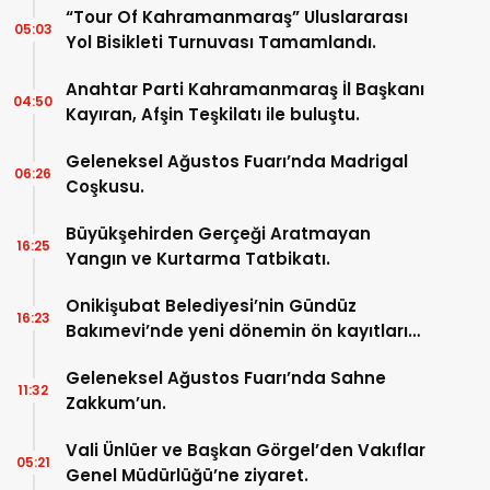
“Tour Of Kahramanmaraş” Uluslararası
05:03
Yol Bisikleti Turnuvası Tamamlandı.
Anahtar Parti Kahramanmaraş İl Başkanı
04:50
Kayıran, Afşin Teşkilatı ile buluştu.
Geleneksel Ağustos Fuarı’nda Madrigal
06:26
Coşkusu.
Büyükşehirden Gerçeği Aratmayan
16:25
Yangın ve Kurtarma Tatbikatı.
Onikişubat Belediyesi’nin Gündüz
16:23
Bakımevi’nde yeni dönemin ön kayıtları
başladı.
Geleneksel Ağustos Fuarı’nda Sahne
11:32
Zakkum’un.
Vali Ünlüer ve Başkan Görgel’den Vakıflar
05:21
Genel Müdürlüğü’ne ziyaret.