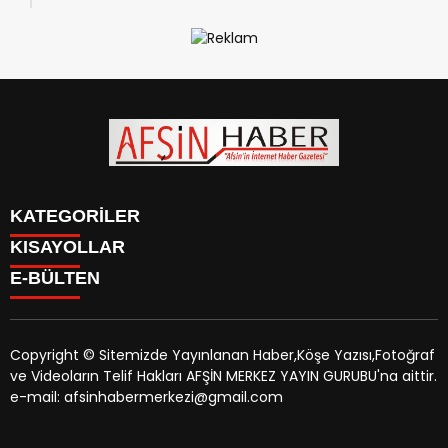
KATEGORİLER
KISAYOLLAR
SİYASET
E-BÜLTEN
EĞİTİM
SİYASET
EKONOMİ
EĞİTİM
KÜLTÜR SANAT
EKONOMİ
MAGAZİN
Copyright © Sitemizde Yayınlanan Haber,Köşe Yazısı,Fotoğraf
KÜLTÜR SANAT
MANŞETLER
ve Videoların Telif Hakları AFŞİN MERKEZ YAYIN GURUBU'na aittir.
MAGAZİN
afsinhaber.com
e-bültenine abone olarak, tarafınıza haber,
ÖZEL HABER
e-mail: afsinhabermerkezi@gmail.com
MANŞETLER
duyuru ve kampanya içerikli e-postaların gönderilmesini
SAĞLIK
ÖZEL HABER
kabul etmiş olursunuz.
SPOR
SAĞLIK