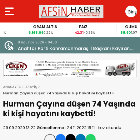
Giriş
Yap
GRAM ALTIN
FAİZ
GÜMÜŞ GRA
6.168,06
42,31
88,60
0,22%
-0,35%
1,07%
8 Ağustos 2026 - 04:50
ikleti
Anahtar Parti Kahramanmaraş İl Başkanı Kayıran,
Afşin Teşkilatı ile buluştu.
ANASAYFA
ASAYİŞ
Hurman Çayına düşen 74 Yaşında ki kişi hayatını kaybetti!
Hurman Çayına düşen 74 Yaşında
ki kişi hayatını kaybetti!
29.09.2020 13:22
Güncellenme :
24.11.2022 15:11
kez okundu