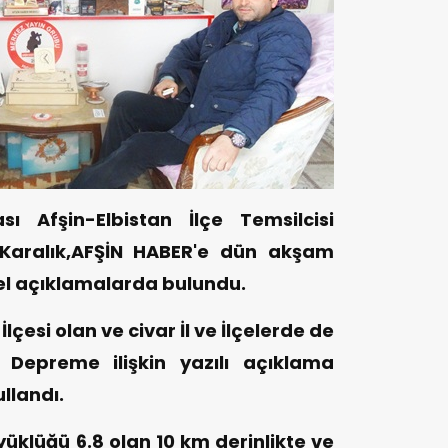
dası
Afşin-Elbistan İlçe Temsilcisi
 Karalık,AFŞİN HABER'e dün akşam
el açıklamalarda bulundu.
İlçesi olan ve civar İl ve İlçelerde de
n Depreme ilişkin yazılı açıklama
llandı.
üyüklüğü 6.8 olan 10 km derinlikte ve