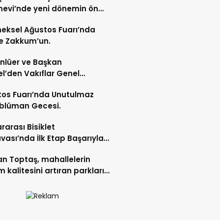
evi’nde yeni dönemin ön
ları başladı.
eksel Ağustos Fuarı’nda
e Zakkum’un.
Ünlüer ve Başkan
l’den Vakıflar Genel
lüğü’ne ziyaret.
os Fuarı’nda Unutulmaz
blüman Gecesi.
ararası Bisiklet
vası’nda İlk Etap Başarıyla
mlandı.
n Toptaş, mahallelerin
 kalitesini artıran parkları
t etti.