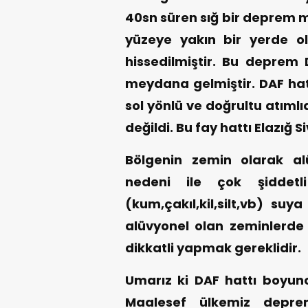
40sn süren sığ bir deprem m
yüzeye yakın bir yerde ol
hissedilmiştir. Bu deprem
meydana gelmiştir. DAF ha
sol yönlü ve doğrultu atıml
değildi. Bu fay hattı Elazığ 
Bölgenin zemin olarak al
nedeni ile çok şiddetli
(kum,çakıl,kil,silt,vb) suy
alüvyonel olan zeminlerde
dikkatli yapmak gereklidir.
Umarız ki DAF hattı boyun
Maalesef ülkemiz depre