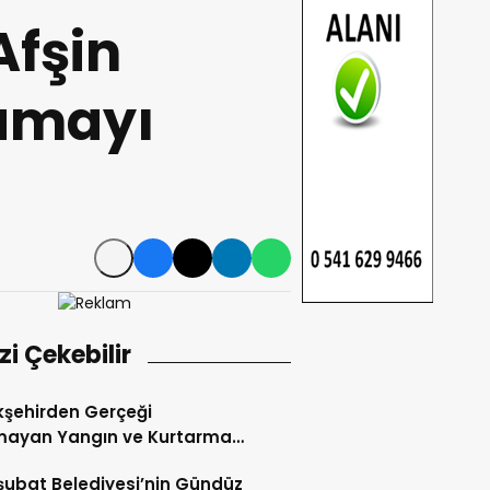
Afşin
şamayı
izi Çekebilir
şehirden Gerçeği
mayan Yangın ve Kurtarma
katı.
şubat Belediyesi’nin Gündüz