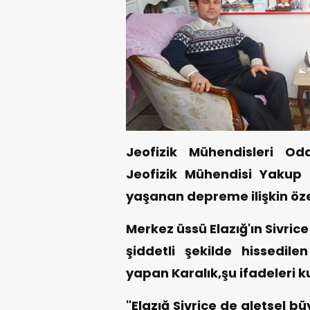
Jeofizik Mühendisleri O
Jeofizik Mühendisi Yakup
yaşanan depreme ilişkin öz
Merkez üssü Elazığ'ın Sivrice 
şiddetli şekilde hissedile
yapan Karalık,şu ifadeleri ku
"Elazığ Sivrice de aletsel b