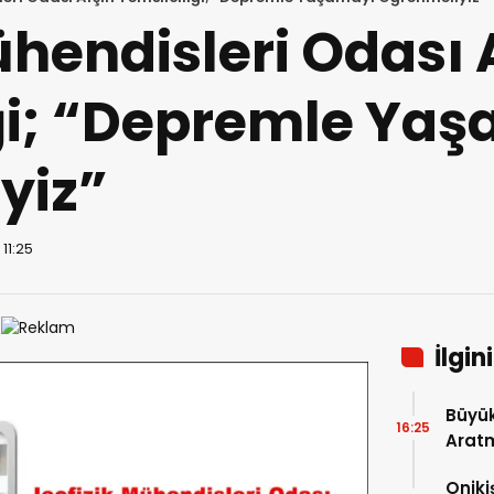
ühendisleri Odası 
iği; “Depremle Ya
yiz”
11:25
İlgin
Büyük
16:25
Arat
Tatbi
Oniki