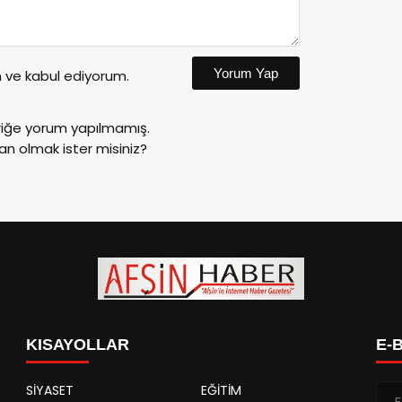
Yorum Yap
ve kabul ediyorum.
riğe yorum yapılmamış.
an olmak ister misiniz?
KISAYOLLAR
E-
SİYASET
EĞİTİM