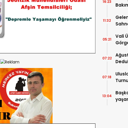
16:23
Bakım
kayıt
Gelen
11:32
Sahn
Vali 
05:21
Görge
Müdür
Ağust
07:22
Dedu
Ulusl
07:18
Turnu
Tama
Başka
13:04
yaşam
ziyare