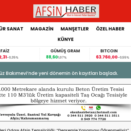
ÜR SANAT
MAGAZİN
MANŞETLER
ÖZEL HABER
KÜNYE
FAİZ
GÜMÜŞ GRAM
BITCOIN
,31
88,60
63.760,00
-0,35%
1,07%
-0,55%
üz Bakımevi’nde yeni dönemin ön kayıtları başladı.
leri Odası Afşin Temsilciliği; “Depremle Yaşamayı Öğrenmeliyiz”