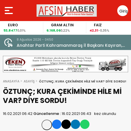
Giriş
Yap
EURO
GRAM ALTIN
FAİZ
53,8477
6.168,06
42,31
0,01%
0,22%
-0,35%
8 Ağustos 2026 - 04:50
ikleti
Anahtar Parti Kahramanmaraş İl Başkanı Kayıran,
Afşin Teşkilatı ile buluştu.
ANASAYFA
ASAYİŞ
ÖZTUNÇ; KURA ÇEKİMİNDE HİLE Mİ VAR? DİYE SORDU!
ÖZTUNÇ; KURA ÇEKİMİNDE HİLE Mİ
VAR? DİYE SORDU!
16.02.2021 06:42
Güncellenme :
16.02.2021 06:43
kez okundu