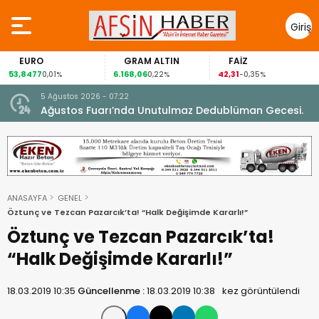
Giriş
Yap
EURO
GRAM ALTIN
FAİZ
53,8477
6.168,06
42,31
0,01%
0,22%
-0,35%
5 Ağustos 2026 - 07:22
nel
Ağustos Fuarı’nda Unutulmaz Dedublüman Gecesi.
ANASAYFA
GENEL
Öztunç ve Tezcan Pazarcık’ta! “Halk Değişimde Kararlı!”
Öztunç ve Tezcan Pazarcık’ta!
“Halk Değişimde Kararlı!”
18.03.2019 10:35
Güncellenme :
18.03.2019 10:38
kez görüntülendi