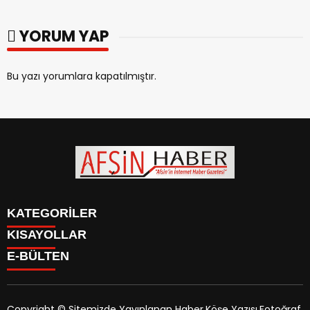
Araya Geldi.
YORUM YAP
Bu yazı yorumlara kapatılmıştır.
KATEGORİLER
KISAYOLLAR
SİYASET
E-BÜLTEN
EĞİTİM
SİYASET
EKONOMİ
EĞİTİM
KÜLTÜR SANAT
EKONOMİ
MAGAZİN
Copyright © Sitemizde Yayınlanan Haber,Köşe Yazısı,Fotoğraf