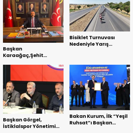
parkları ziyaret etti.
Bisiklet Turnuvası
Nedeniyle Yarış
Başkan
Güzergahında Geçici
Karaağaç,Şehit
Trafik Düzenlemelerine
kabirleri ziyaretiyle
Gidilecek!.
görevine başladı.
Bakan Kurum, İlk “Yeşil
Başkan Görgel,
Ruhsat”ı Başkan
İstiklalspor Yönetimi
Görgel’e Takdim Etti.
ve Futbolcularıyla Bir