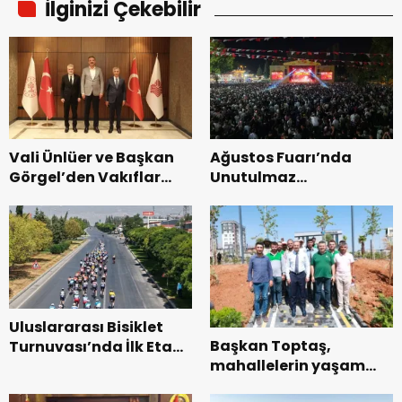
İlginizi Çekebilir
Vali Ünlüer ve Başkan
Ağustos Fuarı’nda
Görgel’den Vakıflar
Unutulmaz
Genel Müdürlüğü’ne
Dedublüman Gecesi.
ziyaret.
Uluslararası Bisiklet
Başkan Toptaş,
Turnuvası’nda İlk Etap
mahallelerin yaşam
Başarıyla
kalitesini artıran
Tamamlandı.