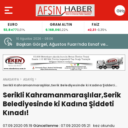
Giriş
Yap
EURO
GRAM ALTIN
FAİZ
53,8477
6.168,06
42,31
0,01%
0,22%
-0,35%
10 Ağustos 2026 - 08:06
Başkan Görgel, Ağustos Fuarı’nda Esnaf ve
Vatandaşlarla Buluştu.
ANASAYFA
ASAYİŞ
Serikli Kahramanmaraşlılar,Serik Belediyesinde ki Kadına Şiddeti
Kınadı!
Serikli Kahramanmaraşlılar,Serik
Belediyesinde ki Kadına Şiddeti
Kınadı!
07.09.2020 05:19
Güncellenme :
07.09.2020 05:21
kez okundu