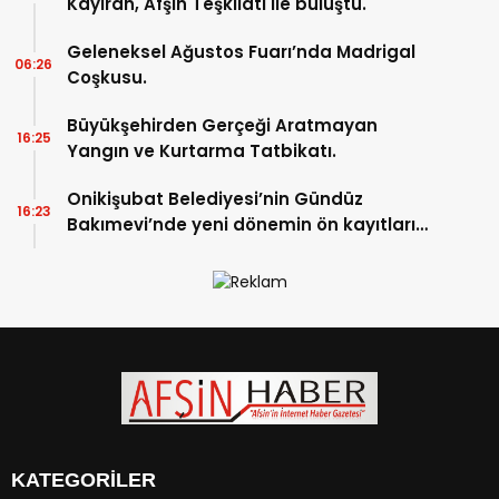
Kayıran, Afşin Teşkilatı ile buluştu.
Geleneksel Ağustos Fuarı’nda Madrigal
06:26
Coşkusu.
Büyükşehirden Gerçeği Aratmayan
16:25
Yangın ve Kurtarma Tatbikatı.
Onikişubat Belediyesi’nin Gündüz
16:23
Bakımevi’nde yeni dönemin ön kayıtları
başladı.
KATEGORİLER