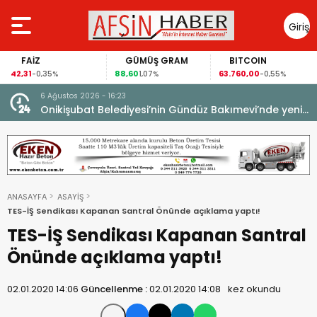
Giriş
Yap
FAİZ
GÜMÜŞ GRAM
BITCOIN
42,31
88,60
63.760,00
-0,35%
1,07%
-0,55%
6 Ağustos 2026 - 11:32
 yeni
Geleneksel Ağustos Fuarı’nda Sahne Zakkum’un.
ANASAYFA
ASAYİŞ
TES-İŞ Sendikası Kapanan Santral Önünde açıklama yaptı!
TES-İŞ Sendikası Kapanan Santral
Önünde açıklama yaptı!
02.01.2020 14:06
Güncellenme :
02.01.2020 14:08
kez okundu