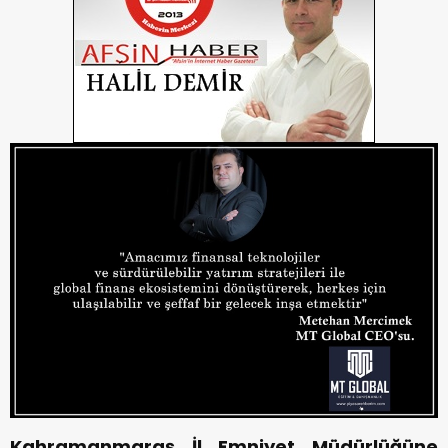
Kahramanmaraş İl Emniyet Müdürlüğüne