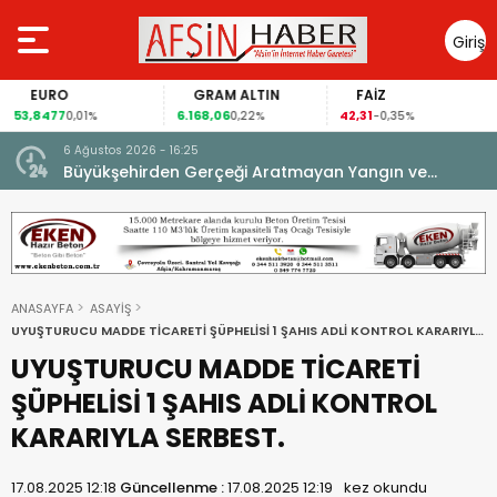
Giriş
Yap
EURO
GRAM ALTIN
FAİZ
53,8477
6.168,06
42,31
0,01%
0,22%
-0,35%
6 Ağustos 2026 - 16:25
su.
Büyükşehirden Gerçeği Aratmayan Yangın ve
Kurtarma Tatbikatı.
ANASAYFA
ASAYİŞ
UYUŞTURUCU MADDE TİCARETİ ŞÜPHELİSİ 1 ŞAHIS ADLİ KONTROL KARARIYLA
SERBEST.
UYUŞTURUCU MADDE TİCARETİ
ŞÜPHELİSİ 1 ŞAHIS ADLİ KONTROL
KARARIYLA SERBEST.
17.08.2025 12:18
Güncellenme :
17.08.2025 12:19
kez okundu