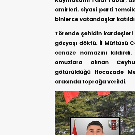
amirleri, siyasi parti tems
binlerce vatandaşlar katıldı
Törende şehidin kardeşleri 
gözyaşı döktü. İl Müftüsü C
cenaze namazını kıldırdı
omuzlara alınan Ceyhun
götürüldüğü Hocazade Meza
arasında toprağa verildi.