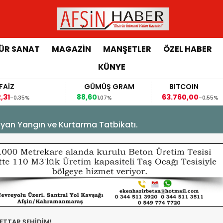
ÜR SANAT
MAGAZİN
MANŞETLER
ÖZEL HABER
KÜNYE
GÜMÜŞ GRAM
BITCOIN
GB
88,60
63.760,00
63,1
1,07%
-0,55%
yan Yangın ve Kurtarma Tatbikatı.
ETTAR ŞEHİDİM!