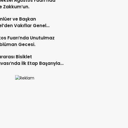
eksel Ağustos Fuarı’nda
e Zakkum’un.
Ünlüer ve Başkan
l’den Vakıflar Genel
lüğü’ne ziyaret.
os Fuarı’nda Unutulmaz
blüman Gecesi.
ararası Bisiklet
vası’nda İlk Etap Başarıyla
mlandı.