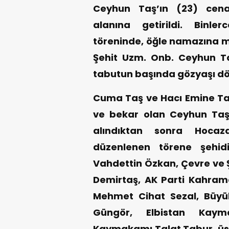
Ceyhun Taş’ın (23) cena
alanına getirildi. Binle
töreninde, öğle namazına 
Şehit Uzm. Onb. Ceyhun Taş
tabutun başında gözyaşı dö
Cuma Taş ve Hacı Emine Ta
ve bekar olan Ceyhun Taş
alındıktan sonra Hocaza
düzenlenen törene şehid
Vahdettin Özkan, Çevre ve Ş
Demirtaş, AK Parti Kahraman
Mehmet Cihat Sezal, Büyük
Güngör, Elbistan Kay
Kaymakamı Talat Tabur, üst