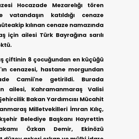
zesi Hocazade Mezarelığı tören
rce vatandaşın katıldığı cenaze
müteakip kılınan cenaze namazında
 için ailesi Türk Bayrağına sarılı
ktü.
ş çiftinin 8 çocuğundan en küçüğü
'ın cenazesi, hastane morgundan
de Camii'ne getirildi. Burada
in ailesi, Kahramanmaraş Valisi
ehircilik Bakan Yardımcısı Mücahit
maraş Milletvekilleri İmran Kılıç,
şehir Belediye Başkanı Hayrettin
makamı Özkan Demir, Ekinözü
 düzey askeri erkan ve mülki idare