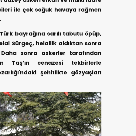
ilcileri ile çok soğuk havaya rağmen
.
Türk bayrağına sarılı tabutu öpüp,
elal Sürgeç, helallik aldıktan sonra
. Daha sonra askerler tarafından
 Taş’ın cenazesi tekbirlerle
rlığı'ndaki şehitlikte gözyaşları