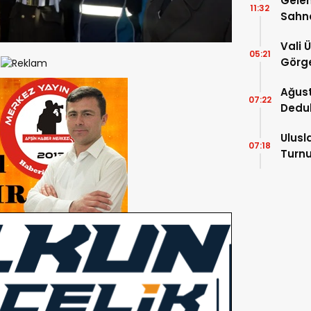
Gelen
11:32
Sahn
Vali 
05:21
Görge
Müdür
Ağust
07:22
Dedu
Ulusl
07:18
Turnu
Tama