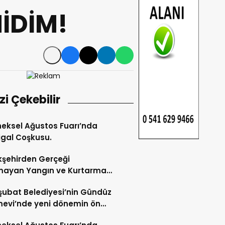
İDİM!
izi Çekebilir
eksel Ağustos Fuarı’nda
gal Coşkusu.
şehirden Gerçeği
mayan Yangın ve Kurtarma
katı.
şubat Belediyesi’nin Gündüz
evi’nde yeni dönemin ön
ları başladı.