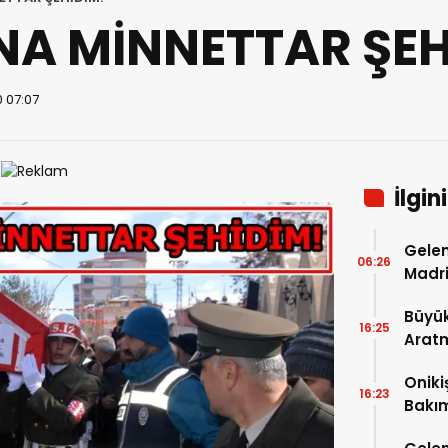
A MİNNETTAR ŞEH
0 07:07
İlgin
Gelen
06:26
Madri
Büyük
16:25
Arat
Tatbi
Oniki
16:23
Bakım
kayıt