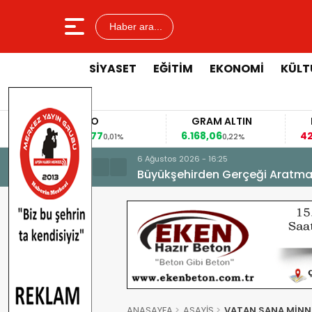
Haber ara...
SİYASET
EĞİTİM
EKONOMİ
KÜLT
EURO
GRAM ALTIN
FAİZ
53,8477
6.168,06
42,31
0,01%
0,22%
-0,35%
6 Ağustos 2026 - 16:25
Büyükşehirden Gerçeği Aratma
ANASAYFA
ASAYİŞ
VATAN SANA MİNN