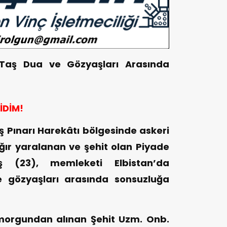
Taş Dua ve Gözyaşları Arasında
İDİM!
ış Pınarı Harekâtı bölgesinde askeri
ğır yaralanan ve şehit olan Piyade
(23), memleketi Elbistan’da
e gözyaşları arasında sonsuzluğa
 morgundan alınan Şehit Uzm. Onb.