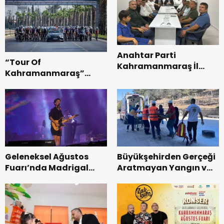
Anahtar Parti
“Tour Of
Kahramanmaraş İl
Kahramanmaraş”
Başkanı Kayıran, Afşin
Uluslararası Yol
Teşkilatı ile buluştu.
Bisikleti Turnuvası
Tamamlandı.
Geleneksel Ağustos
Büyükşehirden Gerçeği
Fuarı’nda Madrigal
Aratmayan Yangın ve
Coşkusu.
Kurtarma Tatbikatı.