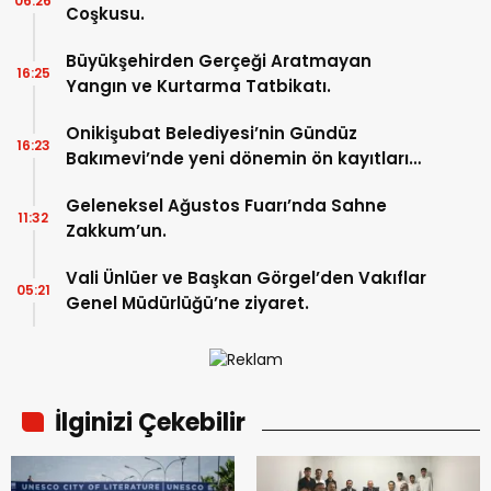
06:26
Coşkusu.
Büyükşehirden Gerçeği Aratmayan
16:25
Yangın ve Kurtarma Tatbikatı.
Onikişubat Belediyesi’nin Gündüz
16:23
Bakımevi’nde yeni dönemin ön kayıtları
başladı.
Geleneksel Ağustos Fuarı’nda Sahne
11:32
Zakkum’un.
Vali Ünlüer ve Başkan Görgel’den Vakıflar
05:21
Genel Müdürlüğü’ne ziyaret.
İlginizi Çekebilir