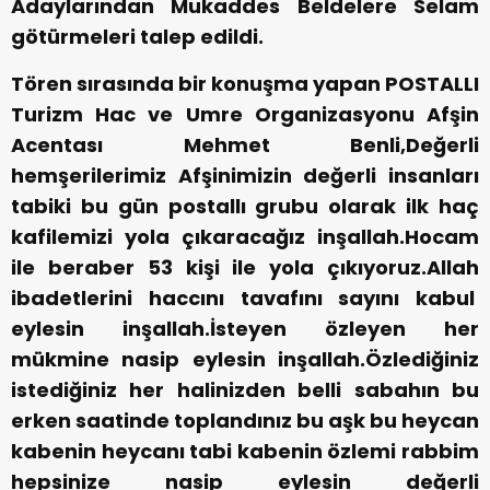
Adaylarından Mukaddes Beldelere Selam
götürmeleri talep edildi.
Tören sırasında bir konuşma yapan POSTALLI
Turizm Hac ve Umre Organizasyonu Afşin
Acentası Mehmet Benli,Değerli
hemşerilerimiz Afşinimizin değerli insanları
tabiki bu gün postallı grubu olarak ilk haç
kafilemizi yola çıkaracağız inşallah.Hocam
ile beraber 53 kişi ile yola çıkıyoruz.Allah
ibadetlerini haccını tavafını sayını kabul
eylesin inşallah.İsteyen özleyen her
mükmine nasip eylesin inşallah.Özlediğiniz
istediğiniz her halinizden belli sabahın bu
erken saatinde toplandınız bu aşk bu heycan
kabenin heycanı tabi kabenin özlemi rabbim
hepsinize nasip eylesin değerli