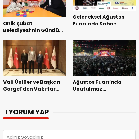
Geleneksel Ağustos
Onikişubat
Fuarı’nda Sahne
Belediyesi’nin Gündüz
Zakkum’un.
Bakımevi’nde yeni
dönemin ön kayıtları
başladı.
Vali Ünlüer ve Başkan
Ağustos Fuarı’nda
Görgel’den Vakıflar
Unutulmaz
Genel Müdürlüğü’ne
Dedublüman Gecesi.
ziyaret.
YORUM YAP