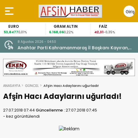
Giriş
Yap
GRAM ALTIN
FAİZ
GÜMÜŞ G
6.168,06
42,31
88,60
%
0,22%
-0,35%
1,07%
8 Ağustos 2026 - 04:50
ikleti
Anahtar Parti Kahramanmaraş İl Başkanı Kayıran,
Afşin Teşkilatı ile buluştu.
ANASAYFA
GÜNCEL
Afşin Hacı Adaylarını uğurladı!
Afşin Hacı Adaylarını uğurladı!
27.07.2018 07:44
Güncellenme :
27.07.2018 07:45
-
kez görüntülendi