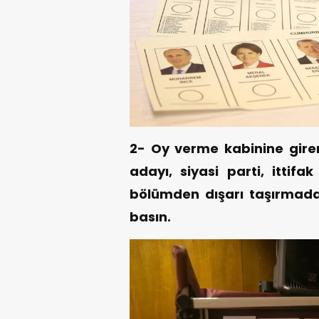
2- Oy verme kabinine girer
adayı, siyasi parti, ittif
bölümden dışarı taşırmad
basın.