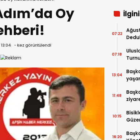
 Adım’da Oy
İlgin
hberi!
Ağust
07:22
Dedu
 13:04
-
kez görüntülendi
Ulusl
07:18
Turnu
Tama
Başka
13:04
yaşam
ziyare
Başka
11:48
ziyar
Bisik
10:15
Güzer
Düzen
Başka
16:20