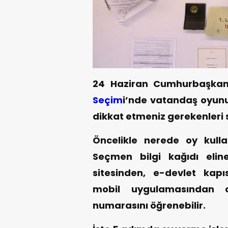
24 Haziran Cumhurbaşkanı
Seçim
i’nde vatandaş oyunu
dikkat etmeniz gerekenleri si
Öncelikle nerede oy kulla
Seçmen bilgi kağıdı elin
sitesinden, e-devlet ka
mobil uygulamasından 
numarasını öğrenebilir.