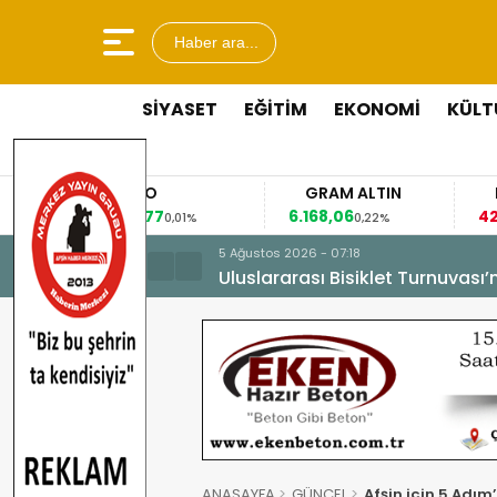
Haber ara...
SİYASET
EĞİTİM
EKONOMİ
KÜLT
EURO
GRAM ALTIN
FAİZ
53,8477
6.168,06
42,31
0,01%
0,22%
-0,35%
5 Ağustos 2026 - 07:18
Uluslararası Bisiklet Turnuvası
ANASAYFA
GÜNCEL
Afşin için 5 Adı