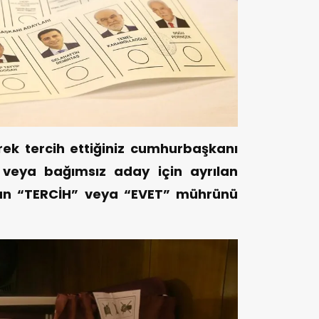
ek tercih ettiğiniz cumhurbaşkanı
ak veya bağımsız aday için ayrılan
an “TERCİH” veya “EVET” mührünü