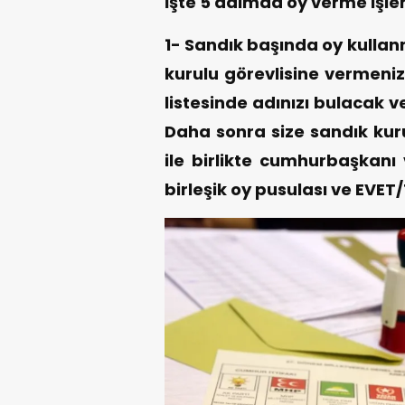
İşte 5 adımda oy verme işl
1- Sandık başında oy kullan
kurulu görevlisine vermeniz
listesinde adınızı bulacak ve
Daha sonra size sandık kur
ile birlikte cumhurbaşkanı v
birleşik oy pusulası ve EVET