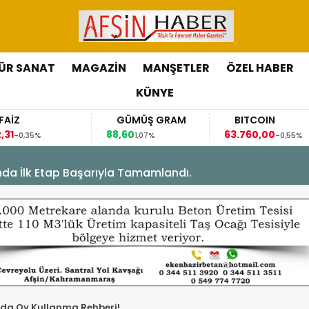
ÜR SANAT
MAGAZİN
MANŞETLER
ÖZEL HABER
KÜNYE
GÜMÜŞ GRAM
BITCOIN
88,60
63.760,00
6
1,07%
-0,55%
’nda İlk Etap Başarıyla Tamamlandı.
m’da Oy Kullanma Rehberi!