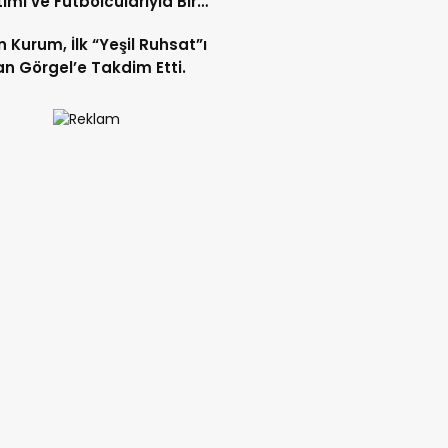
imi ve Futbolcularıyla Bir
 Geldi.
 Kurum, İlk “Yeşil Ruhsat”ı
n Görgel’e Takdim Etti.