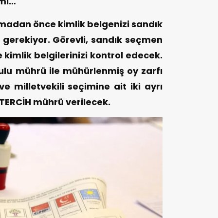
emi…
madan önce kimlik belgenizi sandık
 gerekiyor. Görevli, sandık seçmen
 kimlik belgilerinizi kontrol edecek.
ulu mührü ile mühürlenmiş oy zarfı
e milletvekili seçimine ait iki ayrı
/TERCİH mührü verilecek.