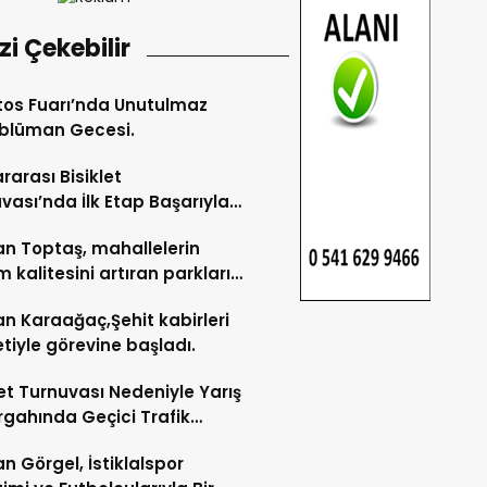
izi Çekebilir
os Fuarı’nda Unutulmaz
blüman Gecesi.
ararası Bisiklet
vası’nda İlk Etap Başarıyla
mlandı.
n Toptaş, mahallelerin
 kalitesini artıran parkları
t etti.
n Karaağaç,Şehit kabirleri
etiyle görevine başladı.
let Turnuvası Nedeniyle Yarış
gahında Geçici Trafik
lemelerine Gidilecek!.
n Görgel, İstiklalspor