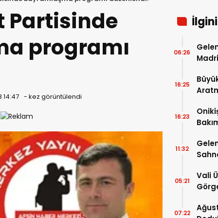
 Partisinde
İlgin
a programı
Gelen
06:26
Madri
Büyük
16:25
Arat
8 14:47
-
kez görüntülendi
Tatbi
Oniki
16:23
Bakım
kayıt
Gelen
11:32
Sahn
Vali 
05:21
Görge
Müdür
Ağust
07:22