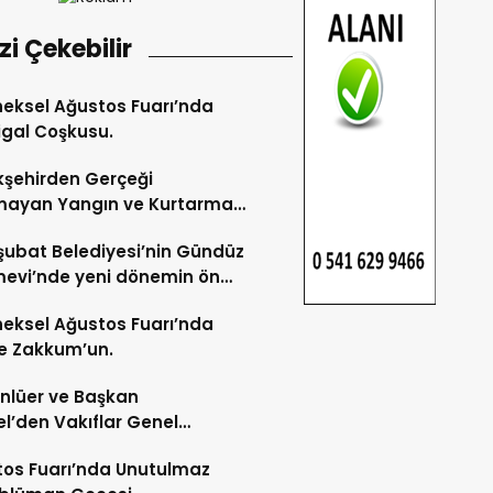
izi Çekebilir
eksel Ağustos Fuarı’nda
gal Coşkusu.
şehirden Gerçeği
mayan Yangın ve Kurtarma
katı.
şubat Belediyesi’nin Gündüz
evi’nde yeni dönemin ön
ları başladı.
eksel Ağustos Fuarı’nda
e Zakkum’un.
Ünlüer ve Başkan
l’den Vakıflar Genel
lüğü’ne ziyaret.
os Fuarı’nda Unutulmaz