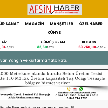
ÜR SANAT
MAGAZİN
MANŞETLER
ÖZEL HABER
KÜNYE
GÜMÜŞ GRAM
BITCOIN
GBP/TRY
88,60
63.760,00
63,1184
1,07%
-0,55%
0,07%
yan Yangın ve Kurtarma Tatbikatı.
rtisinde Bayramlaşma programı düzenlendi!