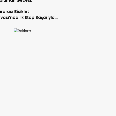
blüman Gecesi.
ararası Bisiklet
vası’nda İlk Etap Başarıyla
mlandı.