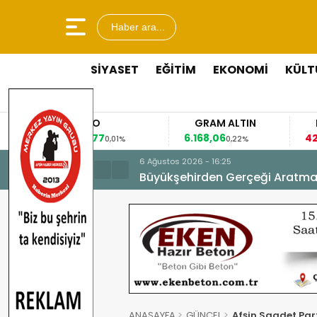
Haber ara...
SİYASET
EĞİTİM
EKONOMİ
KÜLT
O
GRAM ALTIN
FAİZ
7
6.168,06
42,31
0,01%
0,22%
-0,35%
6 Ağustos 2026 - 16:25
Büyükşehirden Gerçeği Aratma
ANASAYFA
GÜNCEL
Afşin Saadet Pa