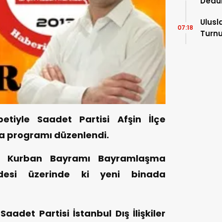
Dedu
Ulusl
07:18
Turnu
Tama
tiyle Saadet Partisi Afşin İlçe
 programı düzenlendi.
an Kurban Bayramı Bayramlaşma
desi üzerinde ki yeni binada
det Partisi İstanbul Dış İlişkiler