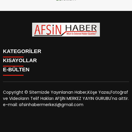
KATEGORİLER
KISAYOLLAR
SİYASET
E-BÜLTEN
EĞİTİM
SİYASET
EKONOMİ
EĞİTİM
KÜLTÜR SANAT
EKONOMİ
MAGAZİN
Copyright © Sitemizde Yayınlanan Haber,Köşe Yazısı,Fotoğraf
KÜLTÜR SANAT
MANŞETLER
ve Videoların Telif Hakları AFŞİN MERKEZ YAYIN GURUBU'na aittir.
MAGAZİN
afsinhaber.com
e-bültenine abone olarak, tarafınıza haber,
ÖZEL HABER
e-mail: afsinhabermerkezi@gmail.com
MANŞETLER
duyuru ve kampanya içerikli e-postaların gönderilmesini
SAĞLIK
ÖZEL HABER
kabul etmiş olursunuz.
SPOR
SAĞLIK
TEKNOLOJİ
SPOR
VEFAT
TEKNOLOJİ