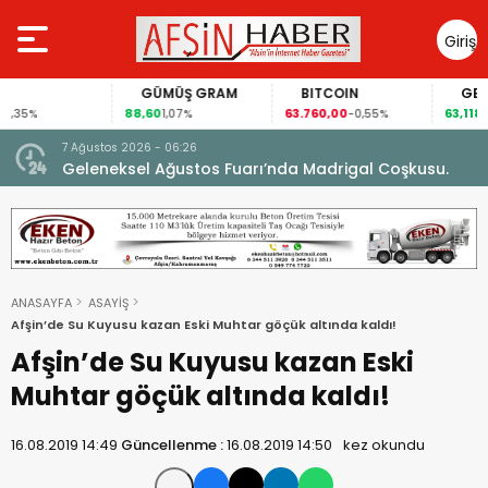
Giriş
Yap
GÜMÜŞ GRAM
BITCOIN
GBP/TRY
88,60
63.760,00
63,1184
1,07%
-0,55%
0,07%
7 Ağustos 2026 - 06:26
ran,
Geleneksel Ağustos Fuarı’nda Madrigal Coşkusu.
ANASAYFA
ASAYİŞ
Afşin’de Su Kuyusu kazan Eski Muhtar göçük altında kaldı!
Afşin’de Su Kuyusu kazan Eski
Muhtar göçük altında kaldı!
16.08.2019 14:49
Güncellenme :
16.08.2019 14:50
kez okundu