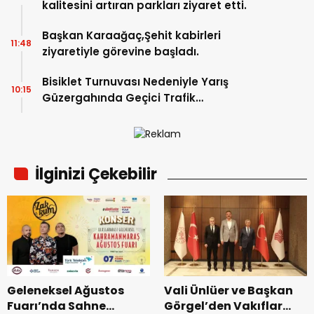
kalitesini artıran parkları ziyaret etti.
Başkan Karaağaç,Şehit kabirleri
11:48
ziyaretiyle görevine başladı.
Bisiklet Turnuvası Nedeniyle Yarış
10:15
Güzergahında Geçici Trafik
Düzenlemelerine Gidilecek!.
İlginizi Çekebilir
Geleneksel Ağustos
Vali Ünlüer ve Başkan
Fuarı’nda Sahne
Görgel’den Vakıflar