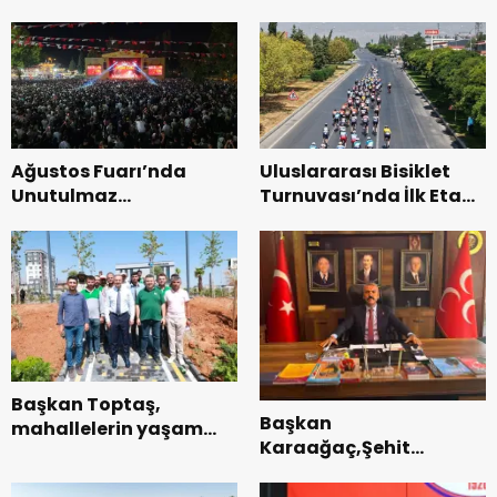
Zakkum’un.
Genel Müdürlüğü’ne
ziyaret.
Ağustos Fuarı’nda
Uluslararası Bisiklet
Unutulmaz
Turnuvası’nda İlk Etap
Dedublüman Gecesi.
Başarıyla
Tamamlandı.
Başkan Toptaş,
Başkan
mahallelerin yaşam
Karaağaç,Şehit
kalitesini artıran
kabirleri ziyaretiyle
parkları ziyaret etti.
görevine başladı.