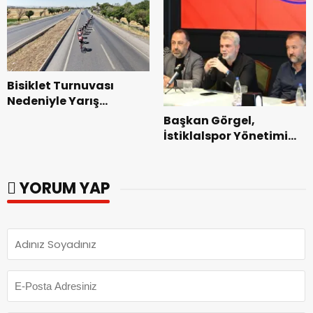
Bisiklet Turnuvası
Nedeniyle Yarış
Güzergahında Geçici
Başkan Görgel,
Trafik Düzenlemelerine
İstiklalspor Yönetimi
Gidilecek!.
ve Futbolcularıyla Bir
Araya Geldi.
YORUM YAP