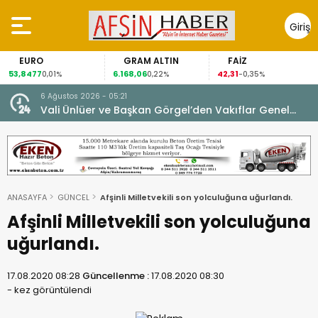
Giriş
Yap
GRAM ALTIN
FAİZ
GÜMÜŞ 
6.168,06
42,31
88,60
1%
0,22%
-0,35%
1,07%
6 Ağustos 2026 - 05:21
un.
Vali Ünlüer ve Başkan Görgel’den Vakıflar Genel
Müdürlüğü’ne ziyaret.
ANASAYFA
GÜNCEL
Afşinli Milletvekili son yolculuğuna uğurlandı.
Afşinli Milletvekili son yolculuğuna
uğurlandı.
17.08.2020 08:28
Güncellenme :
17.08.2020 08:30
-
kez görüntülendi