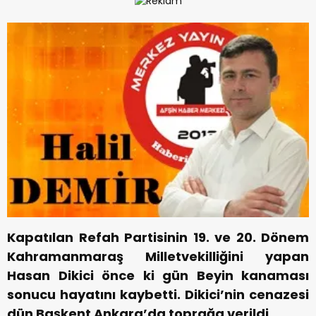
Kapatılan Refah Partisinin 19. ve 20. Dönem
Kahramanmaraş Milletvekilliğini yapan
Hasan Dikici önce ki gün Beyin kanaması
sonucu hayatını kaybetti. Dikici’nin cenazesi
dün Başkent Ankara’da toprağa verildi.