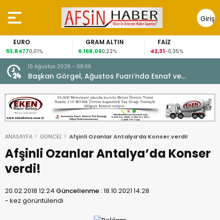
Giriş
Yap
GRAM ALTIN
FAİZ
GÜMÜŞ GRAM
6.168,06
42,31
88,60
0,22%
-0,35%
1,07%
10 Ağustos 2026 - 08:06
Başkan Görgel, Ağustos Fuarı’nda Esnaf ve
Vatandaşlarla Buluştu.
ANASAYFA
GÜNCEL
Afşinli Ozanlar Antalya’da Konser verdi!
Afşinli Ozanlar Antalya’da Konser
verdi!
20.02.2018 12:24
Güncellenme :
18.10.2021 14:28
-
kez görüntülendi