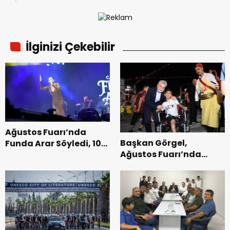
başladı.
İlginizi Çekebilir
Ağustos Fuarı’nda
Başkan Görgel,
Funda Arar Söyledi, 100
Ağustos Fuarı’nda
Bin Dinleyici Eşlik Etti.
Esnaf ve
Vatandaşlarla
Buluştu.