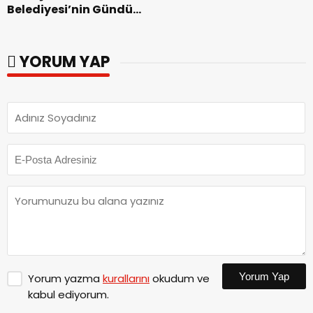
Belediyesi’nin Gündüz
Zakkum’un.
Bakımevi’nde yeni
dönemin ön kayıtları
başladı.
YORUM YAP
Yorum Yap
Yorum yazma
kurallarını
okudum ve
kabul ediyorum.