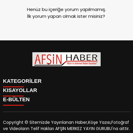
Henüz bu içeriğe yorum yapılmamış.
İlk yorum yapan olmak ister misiniz?
KATEGORİLER
KISAYOLLAR
SİYASET
E-BÜLTEN
EĞİTİM
SİYASET
EKONOMİ
EĞİTİM
KÜLTÜR SANAT
EKONOMİ
MAGAZİN
Copyright © Sitemizde Yayınlanan Haber,Köşe Yazısı,Fotoğraf
KÜLTÜR SANAT
MANŞETLER
ve Videoların Telif Hakları AFŞİN MERKEZ YAYIN GURUBU'na aittir.
MAGAZİN
afsinhaber.com
e-bültenine abone olarak, tarafınıza haber,