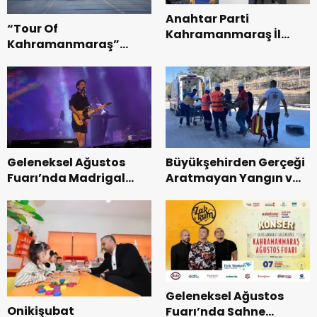
Anahtar Parti
“Tour Of
Kahramanmaraş İl
Kahramanmaraş”
Başkanı Kayıran, Afşin
Uluslararası Yol
Teşkilatı ile buluştu.
Bisikleti Turnuvası
Tamamlandı.
Geleneksel Ağustos
Büyükşehirden Gerçeği
Fuarı’nda Madrigal
Aratmayan Yangın ve
Coşkusu.
Kurtarma Tatbikatı.
Geleneksel Ağustos
Onikişubat
Fuarı’nda Sahne