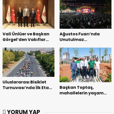
dönemin ön kayıtları
başladı.
Vali Ünlüer ve Başkan
Ağustos Fuarı’nda
Görgel’den Vakıflar
Unutulmaz
Genel Müdürlüğü’ne
Dedublüman Gecesi.
ziyaret.
Uluslararası Bisiklet
Başkan Toptaş,
Turnuvası’nda İlk Etap
mahallelerin yaşam
Başarıyla
kalitesini artıran
Tamamlandı.
parkları ziyaret etti.
YORUM YAP