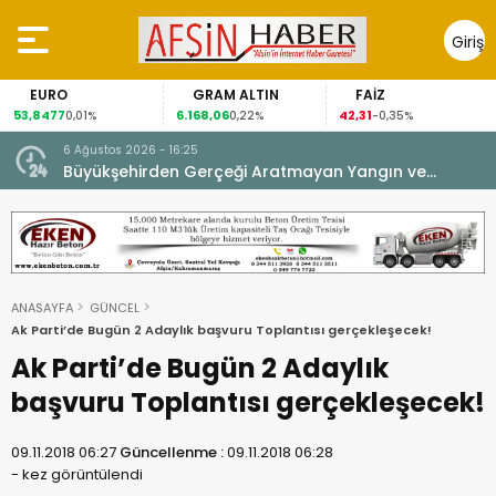
Giriş
Yap
EURO
GRAM ALTIN
FAİZ
53,8477
6.168,06
42,31
0,01%
0,22%
-0,35%
6 Ağustos 2026 - 16:25
su.
Büyükşehirden Gerçeği Aratmayan Yangın ve
Kurtarma Tatbikatı.
ANASAYFA
GÜNCEL
Ak Parti’de Bugün 2 Adaylık başvuru Toplantısı gerçekleşecek!
Ak Parti’de Bugün 2 Adaylık
başvuru Toplantısı gerçekleşecek!
09.11.2018 06:27
Güncellenme :
09.11.2018 06:28
-
kez görüntülendi