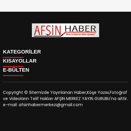
KATEGORİLER
KISAYOLLAR
SİYASET
E-BÜLTEN
EĞİTİM
SİYASET
EKONOMİ
EĞİTİM
KÜLTÜR SANAT
EKONOMİ
MAGAZİN
Copyright © Sitemizde Yayınlanan Haber,Köşe Yazısı,Fotoğraf
KÜLTÜR SANAT
MANŞETLER
ve Videoların Telif Hakları AFŞİN MERKEZ YAYIN GURUBU'na aittir.
MAGAZİN
afsinhaber.com
e-bültenine abone olarak, tarafınıza haber,
ÖZEL HABER
e-mail: afsinhabermerkezi@gmail.com
MANŞETLER
duyuru ve kampanya içerikli e-postaların gönderilmesini
SAĞLIK
ÖZEL HABER
kabul etmiş olursunuz.
SPOR
SAĞLIK
TEKNOLOJİ
SPOR
VEFAT
TEKNOLOJİ