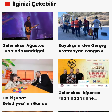
İlginizi Çekebilir
Geleneksel Ağustos
Büyükşehirden Gerçeği
Fuarı’nda Madrigal
Aratmayan Yangın ve
Coşkusu.
Kurtarma Tatbikatı.
Geleneksel Ağustos
Onikişubat
Fuarı’nda Sahne
Belediyesi’nin Gündüz
Zakkum’un.
Bakımevi’nde yeni