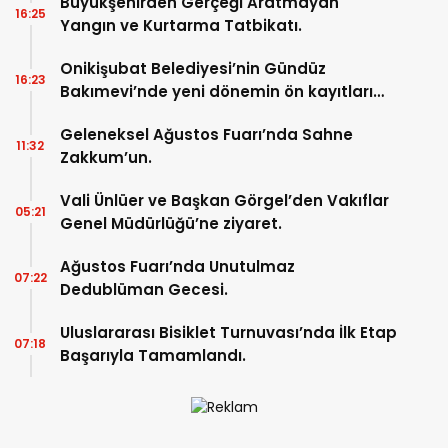
Büyükşehirden Gerçeği Aratmayan
16:25
Yangın ve Kurtarma Tatbikatı.
Onikişubat Belediyesi’nin Gündüz
16:23
Bakımevi’nde yeni dönemin ön kayıtları
başladı.
Geleneksel Ağustos Fuarı’nda Sahne
11:32
Zakkum’un.
Vali Ünlüer ve Başkan Görgel’den Vakıflar
05:21
Genel Müdürlüğü’ne ziyaret.
Ağustos Fuarı’nda Unutulmaz
07:22
Dedublüman Gecesi.
Uluslararası Bisiklet Turnuvası’nda İlk Etap
07:18
Başarıyla Tamamlandı.